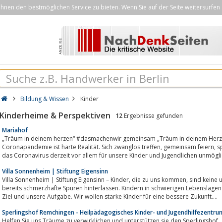
nen den bestmöglichen Service zu bieten. Wenn Sie auf der Seite weitersurfen 
Bildung & Wissen
Kinder
Kinderheime & Perspektiven
12
Ergebnisse gefunden
Mariahof
„Träum in deinem herzen“ #dasmachenwir gemeinsam „Träum in deinem H
Coronapandemie ist harte Realität. Sich zwanglos treffen, gemeinsam feiern, spontan jemanden besuchen – all das macht
das Coronavirus derzeit vor allem für unsere Kinder und Jugendlichen unmögli
Villa Sonnenheim | Stiftung Eigensinn
Villa Sonnenheim | Stiftung Eigensinn – Kinder, die zu uns kommen, sind keine unbeschriebenen Blätter mehr. Das Leben hat
bereits schmerzhafte Spuren hinterlassen. Kindern in schwierigen Lebenslagen Hilfestellungen 
Ziel und unsere Aufgabe. Wir wollen starke Kinder für eine bessere Zukunft....
Sperlingshof Remchingen - Heilpädagogisches Kinder- und Jugendhilfezentru
Helfen Sie uns Träume zu verwirklichen und unterstützen sie den Sperlingshof.