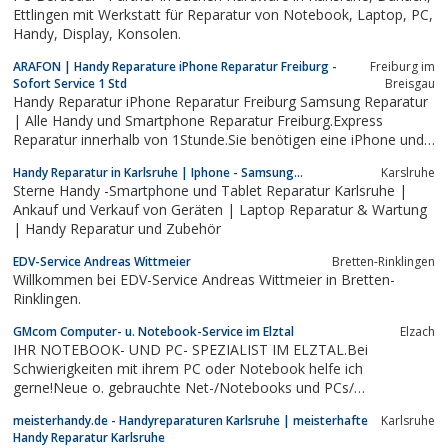
Ettlingen mit Werkstatt für Reparatur von Notebook, Laptop, PC,
Handy, Display, Konsolen.
ARAFON | Handy Reparature iPhone Reparatur Freiburg -
Freiburg im
Sofort Service 1 Std
Breisgau
Handy Reparatur iPhone Reparatur Freiburg Samsung Reparatur
| Alle Handy und Smartphone Reparatur Freiburg.Express
Reparatur innerhalb von 1Stunde.Sie benötigen eine iPhone und
Handy Reparatur, wie z.B. einen Display/Austausch? Schnell,
Handy Reparatur in Karlsruhe | Iphone - Samsung...
Karslruhe
professionell und preiswert.
Sterne Handy -Smartphone und Tablet Reparatur Karlsruhe |
Ankauf und Verkauf von Geräten | Laptop Reparatur & Wartung
| Handy Reparatur und Zubehör
EDV-Service Andreas Wittmeier
Bretten-Rinklingen
Willkommen bei EDV-Service Andreas Wittmeier in Bretten-
Rinklingen.
GMcom Computer- u. Notebook-Service im Elztal
Elzach
IHR NOTEBOOK- UND PC- SPEZIALIST IM ELZTAL.Bei
Schwierigkeiten mit ihrem PC oder Notebook helfe ich
gerne!Neue o. gebrauchte Net-/Notebooks und PCs/
Reparaturen.DSL-Internet-Zugang/Installation.GMcom gestaltet
meisterhandy.de - Handyreparaturen Karlsruhe | meisterhafte
Karlsruhe
u. realisiert ihren Internetauftritt u. Druckprojekte.
Handy Reparatur Karlsruhe