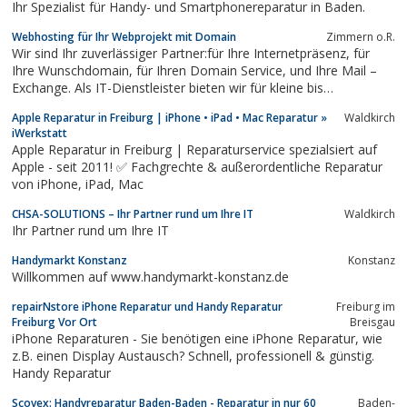
Ihr Spezialist für Handy- und Smartphonereparatur in Baden.
Webhosting für Ihr Webprojekt mit Domain
Zimmern o.R.
Wir sind Ihr zuverlässiger Partner:für Ihre Internetpräsenz, für
Ihre Wunschdomain, für Ihren Domain Service, und Ihre Mail –
Exchange. Als IT-Dienstleister bieten wir für kleine bis
mittelständische Unternehmen viele verschiedene
Apple Reparatur in Freiburg | iPhone • iPad • Mac Reparatur »
Waldkirch
Dienstleistungen rund um das Internet an, wir sind Ihr
iWerkstatt
Ansprechpartner, wenn es um Ihren...
Apple Reparatur in Freiburg | Reparaturservice spezialsiert auf
Apple - seit 2011! ✅ Fachgrechte & außerordentliche Reparatur
von iPhone, iPad, Mac
CHSA-SOLUTIONS – Ihr Partner rund um Ihre IT
Waldkirch
Ihr Partner rund um Ihre IT
Handymarkt Konstanz
Konstanz
Willkommen auf www.handymarkt-konstanz.de
repairNstore iPhone Reparatur und Handy Reparatur
Freiburg im
Freiburg Vor Ort
Breisgau
iPhone Reparaturen - Sie benötigen eine iPhone Reparatur, wie
z.B. einen Display Austausch? Schnell, professionell & günstig.
Handy Reparatur
Scovex: Handyreparatur Baden-Baden - Reparatur in nur 60
Baden-