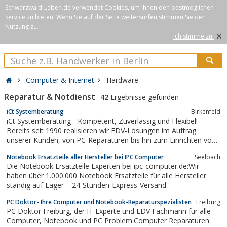
Schwarzwald-Leben.de verwendet Cookies, um Ihnen den bestmöglichen
Service zu bieten. Wenn Sie auf der Seite weitersurfen stimmen Sie der
Nutzung zu.
×
Ich stimme zu.
Computer & Internet
Hardware
Reparatur & Notdienst
42
Ergebnisse gefunden
iCt Systemberatung
Birkenfeld
iCt Systemberatung - Kompetent, Zuverlässig und Flexibel!
Bereits seit 1990 realisieren wir EDV-Lösungen im Auftrag
unserer Kunden, von PC-Reparaturen bis hin zum Einrichten von
mittelgroßen Firmennetzwerken.
Notebook Ersatzteile aller Hersteller bei IPC Computer
Seelbach
Die Notebook Ersatzteile Experten bei ipc-computer.de:Wir
haben über 1.000.000 Notebook Ersatzteile für alle Hersteller
ständig auf Lager – 24-Stunden-Express-Versand
PC Doktor- Ihre Computer und Notebook-Reparaturspezialisten
Freiburg
PC Doktor Freiburg, der IT Experte und EDV Fachmann für alle
Computer, Notebook und PC Problem.Computer Reparaturen