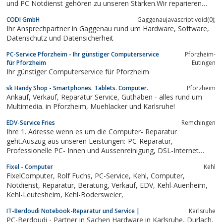
und PC Notdienst gehören zu unseren Stärken.Wir reparieren
Notebooks und PCs egal welches Problem Sie
CODI GmbH
Gaggenaujavascript:void(0);
haben.Displaybruch, Grafikkarten, Gutachten für Versicherungen,
Ihr Ansprechpartner in Gaggenau rund um Hardware, Software,
Wasserschäden, Datenrekonstruktionen,...
Datenschutz und Datensicherheit
PC-Service Pforzheim - Ihr günstiger Computerservice
Pforzheim-
für Pforzheim
Eutingen
Ihr günstiger Computerservice für Pforzheim
sk Handy Shop - Smartphones. Tablets. Computer.
Pforzheim
Ankauf, Verkauf, Reparatur Service, Guthaben - alles rund um
Multimedia. in Pforzheim, Muehlacker und Karlsruhe!
EDV-Service Fries
Remchingen
Ihre 1. Adresse wenn es um die Computer- Reparatur
geht.Auszug aus unseren Leistungen:-PC-Reparatur,
Professionelle PC- Innen und Aussenreinigung, DSL-Internet
Einrichtung sowie Service, WLan-Einrichtung, PC- Aufrüstung,
Fixel - Computer
Kehl
Hard und Software Verkauf und Service, Homepageerstellung,
FixelComputer, Rolf Fuchs, PC-Service, Kehl, Computer,
PC- Modding, Satanlagen- Einstellservice...
Notdienst, Reparatur, Beratung, Verkauf, EDV, Kehl-Auenheim,
Kehl-Leutesheim, Kehl-Bodersweier,
IT-Berdoudi Notebook-Reparatur und Service |
Karlsruhe
PC-Berdoudi - Partner in Sachen Hardware in Karlsruhe, Durlach,