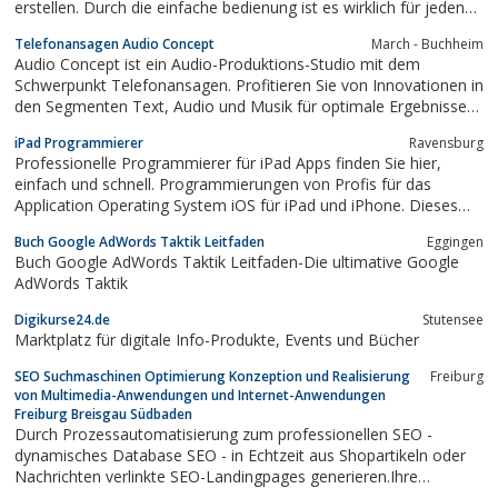
erstellen. Durch die einfache bedienung ist es wirklich für jeden
möglich in kurzer Zeit eine kostenlose Homepage zu erstellen.
Telefonansagen Audio Concept
March - Buchheim
Bilder Gästebuch Forum Animationen und vieles mehr.
Audio Concept ist ein Audio-Produktions-Studio mit dem
Schwerpunkt Telefonansagen. Profitieren Sie von Innovationen in
den Segmenten Text, Audio und Musik für optimale Ergebnisse
Ihrer Warteschleifen und Anrufbeantworter-ansagen. Wie dürfen
iPad Programmierer
Ravensburg
wir Ihnen helfen?
Professionelle Programmierer für iPad Apps finden Sie hier,
einfach und schnell. Programmierungen von Profis für das
Application Operating System iOS für iPad und iPhone. Dieses
Entwickler Verzeichnis bietet iPad Applications Entwicklern und
Buch Google AdWords Taktik Leitfaden
Eggingen
iPad Applications Anwendern eine B2B Plattform. Hier werden
Buch Google AdWords Taktik Leitfaden-Die ultimative Google
iPad Programmierer gesucht und...
AdWords Taktik
Digikurse24.de
Stutensee
Marktplatz für digitale Info-Produkte, Events und Bücher
SEO Suchmaschinen Optimierung Konzeption und Realisierung
Freiburg
von Multimedia-Anwendungen und Internet-Anwendungen
Freiburg Breisgau Südbaden
Durch Prozessautomatisierung zum professionellen SEO -
dynamisches Database SEO - in Echtzeit aus Shopartikeln oder
Nachrichten verlinkte SEO-Landingpages generieren.Ihre
Spezialisten für Internet-Marketing aus Freiburg