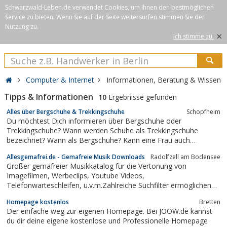
Schwarzwald-Leben.de verwendet Cookies, um Ihnen den bestmöglichen
Service zu bieten. Wenn Sie auf der Seite weitersurfen stimmen Sie der
Nutzung zu.
×
Ich stimme zu.
Computer & Internet
Informationen, Beratung & Wissen
Tipps & Informationen
10
Ergebnisse gefunden
Alles über Bergschuhe & Trekkingschuhe
Schopfheim
Du möchtest Dich informieren über Bergschuhe oder
Trekkingschuhe? Wann werden Schuhe als Trekkingschuhe
bezeichnet? Wann als Bergschuhe? Kann eine Frau auch
Herrenschuhe tragen, wenn sie passen? Und umgekehrt? Worauf
Allesgemafrei.de - Gemafreie Musik Downloads
Radolfzell am Bodensee
ist beim Kauf von Kinderschuhen zu achten?Du suchst die
Großer gemafreier Musikkatalog für die Vertonung von
Antwort auf eine dieser Fragen? Wir haben sie für Dich!...
Imagefilmen, Werbeclips, Youtube Videos,
Telefonwarteschleifen, u.v.m.Zahlreiche Suchfilter ermöglichen
schnelle und treffsichere Musik-Ergebnisse, die sich perfekt in Ihr
Homepage kostenlos
Bretten
Projekt integrieren lassen.5 übersichtliche Lizenzmodelle stehen
Der einfache weg zur eigenen Homepage. Bei JOOW.de kannst
zur Verfügung und decken alle...
du dir deine eigene kostenlose und Professionelle Homepage