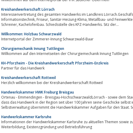
Kreishandwerkerschaft Lörrach
Interessenvertretung des gesamten Handwerks im Landkreis Lörrach.Geschäfsstelle der Innung
Informationstechnik, Friseur, Sanitär-Heizung-Klima, Metallbau- und Feinwerktechnik, Raumausstatter, Stukkateur- und Gipser,
Schreiner, Kachelofenbau. Schiedsstelle des KFZ-Handwerks. Sitz der...
Willkommen: Holzbau Schwarzwald
Internetportal der Zimmerer-Innung Schwarzwald-Baar
Chirurgiemechanik Innung Tuttlingen
Willkommen auf den Internetseiten der Chirurgiemechanik Innung Tuttlingen
KH-Pforzheim - Die Kreishandwerkerschaft Pforzheim-Enzkreis
Partner für das Handwerk
Kreishandwerkerschaft Rottweil
Herzlich willkommen bei der Kreishandwerkerschaft Rottweil
Handwerkskammer HWK Freiburg Breisgau
Ortenau - Emmendingen - Breisgau-HochschwarzwaldLörrach - sowie dem Stadtkreis Freiburg---Selbstverwaltung bedeutet,
dass das Handwerk in der Region seit über 100 Jahren seine Geschicke selbst i
Selbstverwaltung übernimmt die Handwerkskammer Aufgaben für den Staat. Se
Handwerkskammer Karlsruhe
Informationen der Handwerkskammer Karlsruhe zu aktuellen Themen sowie zu den Th
Weiterbildung, Existenzgründung und Betriebsführung