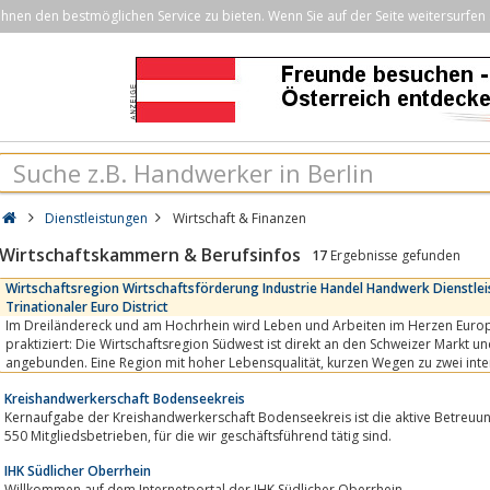
nen den bestmöglichen Service zu bieten. Wenn Sie auf der Seite weitersurfen 
Dienstleistungen
Wirtschaft & Finanzen
Wirtschaftskammern & Berufsinfos
17
Ergebnisse gefunden
Wirtschaftsregion Wirtschaftsförderung Industrie Handel Handwerk Dienstle
Trinationaler Euro District
Im Dreiländereck und am Hochrhein wird Leben und Arbeiten im Herzen Euro
praktiziert: Die Wirtschaftsregion Südwest ist direkt an den Schweizer Markt un
angebunden. Eine Region mit hoher Lebensqualität, kurzen Wegen zu zwei internationalen Flughäfen,
mehrsprachigen...
Kreishandwerkerschaft Bodenseekreis
Kernaufgabe der Kreishandwerkerschaft Bodenseekreis ist die aktive Betreuu
550 Mitgliedsbetrieben, für die wir geschäftsführend tätig sind.
IHK Südlicher Oberrhein
Willkommen auf dem Internetportal der IHK Südlicher Oberrhein