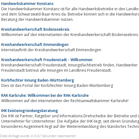
Handwerkskammer Konstanz
Die Handwerkskammer Konstanz ist für alle Handwerksbetriebe in den Landkreisen Konstanz, Rottweil, 
und dem Schwarzwald-Baar-Kreis da. Betriebe können sich in die Handwerksroll
Beratung der Handwerkskammer nutzen.
Kreishandwerkerschaft Bodenseekreis
Willkommen auf den Internetseiten der Kreishandwerkerschaft Bodenseekreis
Kreishandwerkerschaft Emmendingen
Internetauftritt der Kreishandwerkerschaft Emmendingen
Kreishandwerkerschaft Freudenstadt - Willkommen
Kreishandwerkerschaft Freudenstadt, Innungsfachbetrieb finden, Handwerker finden. Die Kreishandwerkerschaft
Freudenstadt betreut alle Innungen im Landkreis Freudenstadt.
Korbflechter Innung Baden-Württemberg
Dies ist das Portal der Korbflechter Innung Baden-Württemberg
RAK Karlsruhe: Willkommen bei der RAK-Karlsruhe
Willkommen auf den Internetseiten der Rechtsanwaltskammer Karlsruhe!
IHK Existensgründungsberatung
Die IHK ist Partner, Ratgeber und Informations-Drehscheibe der Betriebe und steht für die Selbstorganisation der
Unternehmer für Unternehmer. Die Aufgabe der IHK liegt, seit deren Gründung, in der Selbstverwaltung der Wirtschaft. Ein
besonderes Augenmerk liegt auf der Weiterentwicklung des Standortes Technol
Diese Anfrage wurde in 0,02 Sekunden beantwortet.