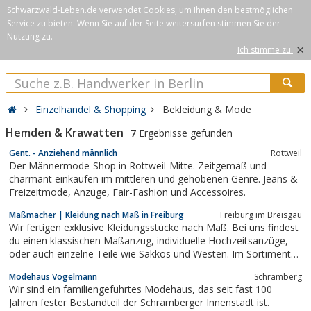
Schwarzwald-Leben.de verwendet Cookies, um Ihnen den bestmöglichen
Service zu bieten. Wenn Sie auf der Seite weitersurfen stimmen Sie der
Nutzung zu.
×
Ich stimme zu.
Einzelhandel & Shopping
Bekleidung & Mode
Hemden & Krawatten
7
Ergebnisse gefunden
Gent. - Anziehend männlich
Rottweil
Der Männermode-Shop in Rottweil-Mitte. Zeitgemäß und
charmant einkaufen im mittleren und gehobenen Genre. Jeans &
Freizeitmode, Anzüge, Fair-Fashion und Accessoires.
Maßmacher | Kleidung nach Maß in Freiburg
Freiburg im Breisgau
Wir fertigen exklusive Kleidungsstücke nach Maß. Bei uns findest
du einen klassischen Maßanzug, individuelle Hochzeitsanzüge,
oder auch einzelne Teile wie Sakkos und Westen. Im Sortiment
findest du auch passende Schuh oder einen individualisierten
Modehaus Vogelmann
Schramberg
Sneaker. Strickwaren und Maßhemden runden die Auswahl ab.
Wir sind ein familiengeführtes Modehaus, das seit fast 100
Jahren fester Bestandteil der Schramberger Innenstadt ist.