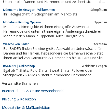
Unsere tolle Damen- und Herrenmode und zeichnet sich durch
hochwertige Materialien und exzellente Verarbeitung aus.
Männermode Metzger - Willkommen
Schopfheim
Ihr Fachgeschäft in Schopfheim am Marktplatz
Modehaus Kimmig Oppenau
Oppenau
Modahaus Kimmig bietet Ihnen eine große Auswahl an
Herrenmode und unterhält eine eigene Änderungsschneiderei.
Mode für den Mann in Oppenau. Auch Übergrößen.
Wäsche von Bader
Pforzheim
Bei BADER finden Sie eine große Auswahl an Unterwäsche für
Damen und für Herren. Insbesondere die Damenwäsche bietet
Ihnen Artikel von Garnituren & Hemden bis hin zu BH’s und Slips
in verschiedenen Formen und Dessins.
RAGMAN | Onlineshop
Waldshut-Tiengen
Egal ob T-Shirts, Polo-Shirts, Sweat-Shirts, Pullover oder
Strickjacken - RAGMAN steht für moderne Herrenmode.
Verwandte Branchen
Internet Shops & Online Versandhandel
Kleidung & Kollektion
Modeatelier & Maßkonfektion