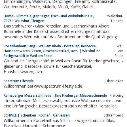
Emmendingen, Waldkirch, Denzlingen, Freiamt, Kollmasreute,
Windenreute, Reute, Maleck, Menü, Kaffe, Gabel,
Tortenschaufel, Löffel, Messer, Espresso, Cocktail, Rührblitz,
Home - Rümmele, gepflegte Tisch- und Wohnkultur e.K.,
Waldshut-
Schneebesen, Kelch, Longdrink, Weizenbierglas, Biertulpe,
79761 Waldshut-Tiengen
Tiengen
Pfanne, Kanne,...
Das Stahlwaren- Glas-Porzellan und Geschenkhaus Albert
Rümmele in der Kaiserstrasse 50 ist ein Fachgeschäft das
besonders Wert wird auf das Sortiment und die Qualität gelegt.
Porzellanhaus Lang - Weil am Rhein - Porzellan, Bestecke,
Weil
Haushaltswaren, Vasen, Geschenkartikel, uvm. | Wir sind Ihr
am
Fachgeschäft in Weil am Rhein
Rhein
Wir sind Ihr Fachgeschäft in Weil am Rhein für Markengeschirre, -
gläser und -bestecke, sowie für Geschenkartikel,
Haushaltswaren, uvm.
Spectrum Lifestyle
Überlingen
Willkommen bei www.spectrum-lifestyle.de
Ramsperger Messerschmiede | Ihre Freiburger Messerschmiede
Freiburg
...internationale Messerauswahl, exklusive Wohnaccessoires und
eine umfangreiche Besteckpräsentation namhafter Hersteller.
SCHINLE | Schenken · Kochen · Geniessen
Schramberg
Willkommen im Porzellanhaus Schinl - Fachgeschäft für Glas,
Porzellan, Hausrat in Schramberg