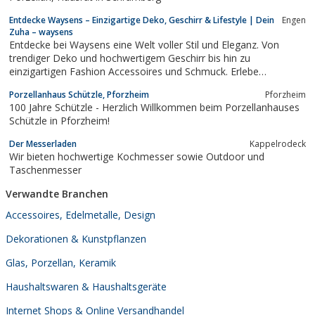
Entdecke Waysens – Einzigartige Deko, Geschirr & Lifestyle | Dein
Engen
Zuha – waysens
Entdecke bei Waysens eine Welt voller Stil und Eleganz. Von
trendiger Deko und hochwertigem Geschirr bis hin zu
einzigartigen Fashion Accessoires und Schmuck. Erlebe
Bohemian Lifestyle, Vintage Chic und exklusive Marken. Gestalte
Porzellanhaus Schützle, Pforzheim
Pforzheim
mit Waysens ein Zuhause, das deine Persönlichkeit widerspiegelt.
100 Jahre Schützle - Herzlich Willkommen beim Porzellanhauses
Schützle in Pforzheim!
Der Messerladen
Kappelrodeck
Wir bieten hochwertige Kochmesser sowie Outdoor und
Taschenmesser
Verwandte Branchen
Accessoires, Edelmetalle, Design
Dekorationen & Kunstpflanzen
Glas, Porzellan, Keramik
Haushaltswaren & Haushaltsgeräte
Internet Shops & Online Versandhandel