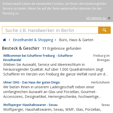
Schwarzwald-Leben.de verwendet Cookies, um Ihnen den bestmöglichen
Service zu bieten. Wenn Sie auf der Seite weitersurfen stimmen Sie der
Nutzung zu.
×
Ich stimme zu.
Einzelhandel & Shopping
Büro, Haus & Garten
Besteck & Geschirr
11
Ergebnisse gefunden
Willkommen bei Schafferer Freiburg - Schafferer
Freiburg im
Einzelhandel
Breisgau
Erleben Sie Auswahl, Service und Ideenreichtum in
herausragender Qualität: Auf über 1.000 Quadratmetern zeigt
Schafferer im Herzen von Freiburg die ganze Vielfalt rund um das
Wohnen, Schenken und Genießen. Nehmen Sie sich Zeit für die
Ulmer OHG - Das Haus der guten Dinge
Herbolzheim
schönen Dinge des Lebens.
Wir bieten Ihnen in unserem Ladengeschäft neben einer
umfangreichen Auswahl an Glas und Porzellan, Gourmet-
Accessoires, Designartikel, Herrengeschenke, hochwertige
Elektrogeräte, Kaffee-Vollautomaten sowie eine erlesene
Wolfsperger-Haushaltswaren - Sexau
Sexau
Feinkostabteilung mit Gewürzen, Weinen, Schokoladen und
Wolfsperger, Haushaltswaren, Sexau, WMF, Glas, Porzellan,
Tischwäsche an.