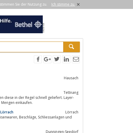
×
stimmen Sie der Nutzung zu.
Ich stimme zu.
Hausach
Tettnang
iese in der Regel schnell geliefert. Layer-
ie Produkte in größeren Mengen einkaufen.
 Lörrach
Lörrach
Dunningen-Seedorf