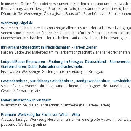
In unserem Online-Shop bieten wir unseren Kunden alles rund um den Hausbau, die energetische Sanierung 
Renovierung. Unser riesiges Produktportfolio, das ständig erweitert wird, bietet Produkte aus den Bereichen Baustoffe,
Dämmstoffe, Werkzeuge, Ökologische Baustoffe,
Werkzeug-Sigel.de
Wer einen Fachanbieter für Werkzeuge aller Art sucht, der ist bei Werkzeug Sigel bestens aufgehoben. Werkzeug Sigel bietet
seinen Kunden einen umfassenden Onlineshop für professionelle Produkte im
Hand
Ihr Farbenfachgeschäft in Friedrichshafen - Farben Ziener
Farben, Lacke und Malerbedarf im Farbenfachgeschäft Ziener Friedrichshafen
Luitpold Bauer Eisenwaren – Freiburg im Breisgau, Deutschland – Blumenerde
Gartenscheren, Dübel, Fahrräder und vieles mehr.
Eisenwaren, Werkzeuge, Gartengeräte in Freiburg im Breisgau.
Gewindebohrer , Maschinengewindebohrer , Handgewindebohrer , Gewindeb
Verkauf von Gewindebohrer - Gewindeschneider - Linksgewinde - Maschinen
Gewinde Reparatursatz..
Meier Landtechnik in Sinzheim
Willkommen bei Meier Landtechnik in Sinzheim (bei Baden-Baden)
Premium-Werkzeug für Profis von Wiha! - Wiha
Als zuverlässiger Werkzeug-Hersteller führen wir eine große Auswahl hochwerti
passende Werkzeug online!