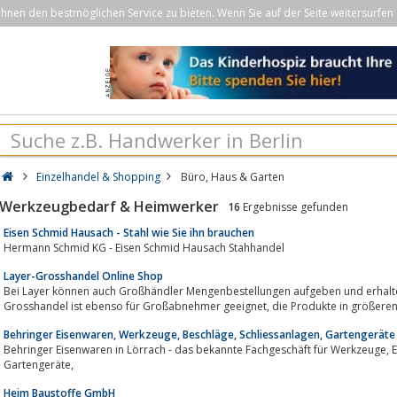
nen den bestmöglichen Service zu bieten. Wenn Sie auf der Seite weitersurfen 
Einzelhandel & Shopping
Büro, Haus & Garten
Werkzeugbedarf & Heimwerker
16
Ergebnisse gefunden
Eisen Schmid Hausach - Stahl wie Sie ihn brauchen
Hermann Schmid KG - Eisen Schmid Hausach Stahhandel
Layer-Grosshandel Online Shop
Bei Layer können auch Großhändler Mengenbestellungen aufgeben und erhalten d
Grosshandel ist ebenso für Großabnehmer geeignet, d
Behringer Eisenwaren, Werkzeuge, Beschläge, Schliessanlagen, Gartengeräte
Behringer Eisenwaren in Lörrach - das bekannte Fachgeschäft für Werkzeuge, Eisenwaren, Beschläge, Schliessanlagen und
Gartengeräte,
Heim Baustoffe GmbH