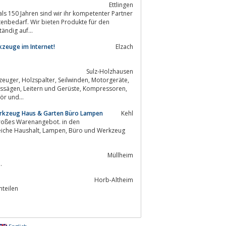
Ettlingen
ändig auf...
zeuge im Internet!
Elzach
Sulz-Holzhausen
te mit Zubehör und...
Werkzeug Haus & Garten Büro Lampen
Kehl
Müllheim
.
Horb-Altheim
nteilen