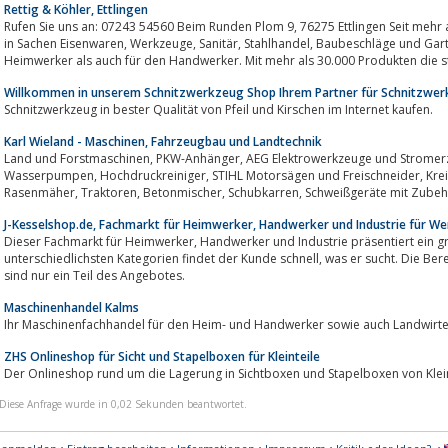
Rettig & Köhler, Ettlingen
Rufen Sie uns an: 07243 54560 Beim Runden Plom 9, 76275 Ettlingen Seit mehr als 150 Jahren sind wir ihr kompetenter Partner
in Sachen Eisenwaren, Werkzeuge, Sanitär, Stahlhandel, Baubeschläge und Gartenbedarf. Wir bieten Produkte für den
Heimwerker als auch für den Handwerker. Mit mehr als 30.000 Produkten die st
Willkommen in unserem Schnitzwerkzeug Shop Ihrem Partner für Schnitzwerk
Schnitzwerkzeug in bester Qualität von Pfeil und Kirschen im Internet kaufen.
Karl Wieland - Maschinen, Fahrzeugbau und Landtechnik
Land und Forstmaschinen, PKW-Anhänger, AEG Elektrowerkzeuge und Stromerzeuger, Holzspalter, Seilwinden, Motorgeräte,
Wasserpumpen, Hochdruckreiniger, STIHL Motorsägen und Freischneider, Kreissägen, Leitern und Gerüste, Kompressoren,
Rasenmäher, Traktoren, Betonmischer, Schubkarren, Schweißgerä
J-Kesselshop.de, Fachmarkt für Heimwerker, Handwerker und Industrie für 
Dieser Fachmarkt für Heimwerker, Handwerker und Industrie präsentiert ein großes Warenangebot. in den
unterschiedlichsten Kategorien findet der Kunde schnell, was er sucht. Die Bereiche Haushalt, Lampen, Büro und Werkzeug
sind nur ein Teil des Angebotes.
Maschinenhandel Kalms
Ihr Maschinenfachhandel für den Heim- und Handwerker sowie auch Landwirte
ZHS Onlineshop für Sicht und Stapelboxen für Kleinteile
Der Onlineshop rund um die Lagerung in Sichtboxen und Stapelboxen von Klei
Diese Anfrage wurde in 0,02 Sekunden beantwortet.