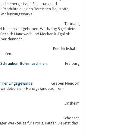
und
 Zubehör, uvm. Somit können wir leistungsstarke...
Tettnang
 Bereich Handwerk und Mechanik. Egal ob
werker, Mechaniker oder Techniker – auf der Suche nach hochwertigem, aber dennoch...
Friedrichshafen
 kaufen.
, Schrauben, Bohrmaschinen,
Freiburg
ohrer Lingsgewinde
Graben Neudorf
gewindebohrer - Handgewindebohrer -
Sinzheim
Schonach
ger Werkzeuge für Profis. Kaufen Sie jetzt das