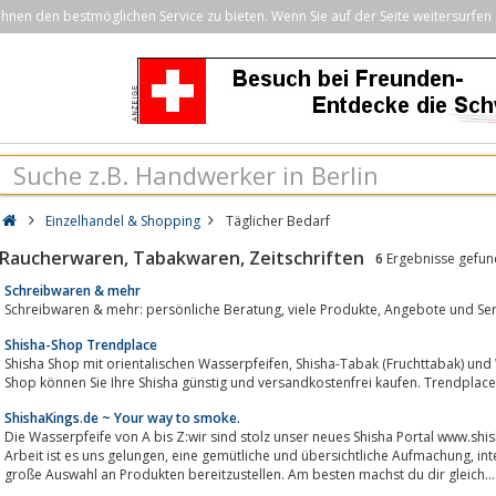
nen den bestmöglichen Service zu bieten. Wenn Sie auf der Seite weitersurfen 
Einzelhandel & Shopping
Täglicher Bedarf
Raucherwaren, Tabakwaren, Zeitschriften
6
Ergebnisse gefu
Schreibwaren & mehr
Schreibwaren & mehr: persönliche Bera
Shisha-Shop Trendplace
Shisha Shop mit orientalischen Wasserpfeifen, Shisha-Tabak (Fruchttabak) und Wasserpfeifen Zubehör. In unserem online
Shop können Sie Ihre Shisha günstig und versandkostenfrei kaufen. Trendplace 
ShishaKings.de ~ Your way to smoke.
Die Wasserpfeife von A bis Z:wir sind stolz unser neues Shisha Portal www.shi
Arbeit ist es uns gelungen, eine gemütliche und übersichtliche Aufmachung, interessante Hintergrundinformationen und eine
große Auswahl an Produkten bereitzustellen. Am besten machst du dir gleich...