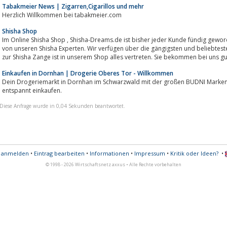
Tabakmeier News | Zigarren,Cigarillos und mehr
Herzlich Willkommen bei tabakmeier.com
Shisha Shop
Im Online Shisha Shop , Shisha-Dreams.de ist bisher jeder Kunde fündig gewo
von unseren Shisha Experten. Wir verfügen über die gängigsten und beliebtes
zur Shisha Zange ist in unserem Shop alles vertreten. Sie bekommen bei uns gut
Einkaufen in Dornhan | Drogerie Oberes Tor - Willkommen
Dein Drogeriemarkt in Dornhan im Schwarzwald mit der großen BUDNI Marken-Welt. Wohlfühlen
entspannt einkaufen.
Diese Anfrage wurde in 0,04 Sekunden beantwortet.
s anmelden
•
Eintrag bearbeiten
•
Informationen
•
Impressum
•
Kritik oder Ideen?
•
© 1998 - 2026 Wirtschaftsnetz axxus • Alle Rechte vorbehalten