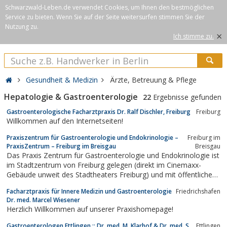
Schwarzwald-Leben.de verwendet Cookies, um Ihnen den bestmöglichen
Service zu bieten. Wenn Sie auf der Seite weitersurfen stimmen Sie der
Nutzung zu.
×
Ich stimme zu.
Gesundheit & Medizin
Ärzte, Betreuung & Pflege
Hepatologie & Gastroenterologie
22
Ergebnisse gefunden
Gastroenterologische Facharztpraxis Dr. Ralf Dischler, Freiburg
Freiburg
Willkommen auf den Internetseiten!
Praxiszentrum für Gastroenterologie und Endokrinologie –
Freiburg im
PraxisZentrum – Freiburg im Breisgau
Breisgau
Das Praxis Zentrum für Gastroenterologie und Endokrinologie ist
im Stadtzentrum von Freiburg gelegen (direkt im Cinemaxx-
Gebäude unweit des Stadtheaters Freiburg) und mit öffentlichen
Verkehrsmitteln bestens zu erreichen....
Facharztpraxis für Innere Medizin und Gastroenterologie
Friedrichshafen
Dr. med. Marcel Wiesener
Herzlich Willkommen auf unserer Praxishomepage!
Gastroenterologen Ettlingen :: Dr. med. M. Klarhof & Dr. med. S.
Ettlingen