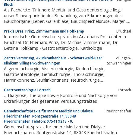
Block
Als Fachärzte für Innere Medizin und Gastroenterologie liegt
unser Schwerpunkt in der Behandlung von Erkrankungen der
Bauchorgane (Leber, Gallenblase, Bauchspeicheldrüse, Magen,
Dünn- und Dickdarm).
Praxis Dres. Prinz, Zimmermann und Holtkamp
Bruchsal
Internistische Gemeinschaftspraxis im Ärztehaus Postcenter in
Bruchsal. Dr. Eberhard Prinz, Dr. Michael Zimmermann, Dr.
Bettina Holtkamp - Gastroenterologie, Kardiologie
Zentralversorung, Akutkrankenhaus - Schwarzwald-Baar
Villingen-
Klinikum Villingen-Schwenningen
Schwenningen
Allgemeinchirurgie, Visceralchirurgie, Kinderchirurgie,
Gastroenterologie, Gefäßchirurgie, Thoraxchirurgie,
Harninkoninenz, Stuhlinkontinenz, Neurochirurgie,
Strahlentherapie
Gastroenterologie Lörrach
Lörrach
... Diagnose, Therapie sowie Kontrolle und Nachsorge von
Erkrankungen des gesamten Verdauungstraktes
Gemeinschaftspraxis für Innere Medizin und Dialyse
Friedrichshafen
Friedrichshafen, Röntgenstraße 14, 88048
Friedrichshafen Telefon: 07541 9218 - 0,
Gemeinschaftspraxis für Innere Medizin und Dialyse
Friedrichshafen, Röntgenstraße 14, 88048 Friedrichshafen