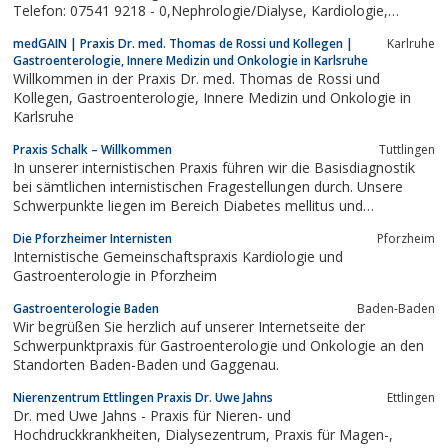
Telefon: 07541 9218 - 0,Nephrologie/Dialyse, Kardiologie,
Pneumologie, Hämatologie/Onkologie, Gastroenterologie, Dr.
medGAIN | Praxis Dr. med. Thomas de Rossi und Kollegen |
Karlruhe
Schattenberg, Dr. Versen, Dr. Sperlich, Dr. Piazolo, Dr. Riedel, Dr.
Gastroenterologie, Innere Medizin und Onkologie in Karlsruhe
Euchenhofer, Dr....
Willkommen in der Praxis Dr. med. Thomas de Rossi und
Kollegen, Gastroenterologie, Innere Medizin und Onkologie in
Karlsruhe
Praxis Schalk – Willkommen
Tuttlingen
In unserer internistischen Praxis führen wir die Basisdiagnostik
bei sämtlichen internistischen Fragestellungen durch. Unsere
Schwerpunkte liegen im Bereich Diabetes mellitus und
gastroenterologischen Erkrankungen.
Die Pforzheimer Internisten
Pforzheim
Internistische Gemeinschaftspraxis Kardiologie und
Gastroenterologie in Pforzheim
Gastroenterologie Baden
Baden-Baden
Wir begrüßen Sie herzlich auf unserer Internetseite der
Schwerpunktpraxis für Gastroenterologie und Onkologie an den
Standorten Baden-Baden und Gaggenau.
Nierenzentrum Ettlingen Praxis Dr. Uwe Jahns
Ettlingen
Dr. med Uwe Jahns - Praxis für Nieren- und
Hochdruckkrankheiten, Dialysezentrum, Praxis für Magen-,