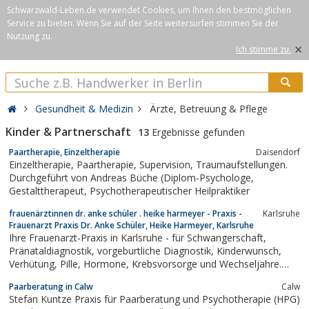
Schwarzwald-Leben.de verwendet Cookies, um Ihnen den bestmöglichen
Service zu bieten. Wenn Sie auf der Seite weitersurfen stimmen Sie der
Nutzung zu.
×
Ich stimme zu.
Gesundheit & Medizin
Ärzte, Betreuung & Pflege
Kinder & Partnerschaft
13
Ergebnisse gefunden
Paartherapie, Einzeltherapie
Daisendorf
Einzeltherapie, Paartherapie, Supervision, Traumaufstellungen.
Durchgeführt von Andreas Büche (Diplom-Psychologe,
Gestalttherapeut, Psychotherapeutischer Heilpraktiker
frauenärztinnen dr. anke schüler . heike harmeyer - Praxis -
Karlsruhe
Frauenarzt Praxis Dr. Anke Schüler, Heike Harmeyer, Karlsruhe
Ihre Frauenarzt-Praxis in Karlsruhe - für Schwangerschaft,
Pränataldiagnostik, vorgeburtliche Diagnostik, Kinderwunsch,
Verhütung, Pille, Hormone, Krebsvorsorge und Wechseljahre.
Besuchen Sie unsere gynäkologische Praxis in der
Paarberatung in Calw
Calw
Weinbrennerstraße!Ihre Frauenarzt-Praxis in Karlsruhe - für
Stefan Kuntze Praxis für Paarberatung und Psychotherapie (HPG)
Schwangerschaft,...