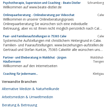
Psychotherapie, Supervision und Coaching - Beate Distler
Schramberg
Willkommen auf www.beate-distler.de
Onlinepaarberatung - Onlineberatung per Videochat
Calw
Willkommen in unserer Onlineberatungspraxis
Onlinepaarberatung Sie wünschen sich eine individuelle
Betreuung, aber es ist Ihnen nicht möglich persönlich nach Calw
in unsere Praxis kommen, weil …… Sie über keine
Paar- und Familienaufstellungen in 75365 Calw
Calw
Kinderbetreuung verfügen… Sie zu weit weg wohnen (In- und
Systemische Aufstellungen mit christlichem Hintergrund in Calw.
Ausland)… weil es für Sie nicht praktikabel ist.Dann...
Familien- und Paaraufstellungen. www.beziehungen-aufstellen.de
Gertraud und Stefan Kuntze, 75365 CalwWir alle wünschen uns
glückliche Paar-Familien- und Alltagsbeziehungen. Und doch
Partner- und Eheberatung in Waldshut - Jürgen
Waldshut-
stellen wir im Alltag fest, dass belastendes Reisegepäck zu
Häußermann
Tiengen
Missverständnissen und...
Willkommen auf den Internetseiten
Coaching für Jedermann...
Klettgau
Verwandte Branchen
Alternative Medizin & Naturheilkunde
Arbeitsmedizin & Umweltmedizin
Beratung & Betreuung