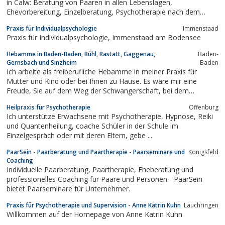
in Calw: Beratung von Paaren in allen Lebenslagen,
Ehevorbereitung, Einzelberatung, Psychotherapie nach dem
Heilpraktikergesetz, Seelsorge, Lebensberatung, Ehe leben.Seit
Praxis für Individualpsychologie
Immenstaad
1999 beraten wir Paare und bieten Seminare rund um die
Praxis für Individualpsychologie, Immenstaad am Bodensee
Partnerschaft an."Wir",...
Hebamme in Baden-Baden, Bühl, Rastatt, Gaggenau,
Baden-
Gernsbach und Sinzheim
Baden
Ich arbeite als freiberufliche Hebamme in meiner Praxis für
Mutter und Kind oder bei Ihnen zu Hause. Es wäre mir eine
Freude, Sie auf dem Weg der Schwangerschaft, bei dem
Abenteuer der Geburt, dem Erlebnis des Wochenbetts, der
Heilpraxis für Psychotherapie
Offenburg
Stillzeit und der Rückbildung zu begleiten.
Ich unterstütze Erwachsene mit Psychotherapie, Hypnose, Reiki
und Quantenheilung, coache Schüler in der Schule im
Einzelgespräch oder mit deren Eltern, gebe ...
PaarSein - Paarberatung und Paartherapie - Paarseminare und
Königsfeld
Coaching
Individuelle Paarberatung, Paartherapie, Eheberatung und
professionelles Coaching für Paare und Personen - PaarSein
bietet Paarseminare für Unternehmer.
Praxis für Psychotherapie und Supervision - Anne Katrin Kuhn
Lauchringen
Willkommen auf der Homepage von Anne Katrin Kuhn