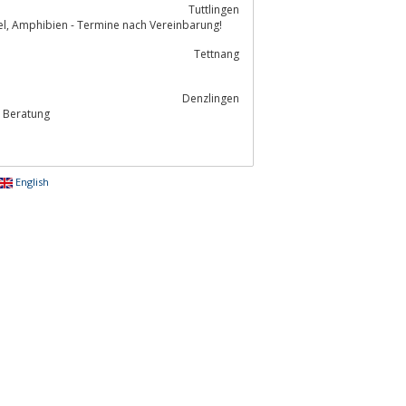
Tuttlingen
Tierärztinnen Tuttlingen - moderne Praxis für Kleintiere wie Hunde Katzen, Vögel, Amphibien - Termine nach Vereinbarung!
Tettnang
Denzlingen
e Beratung
English