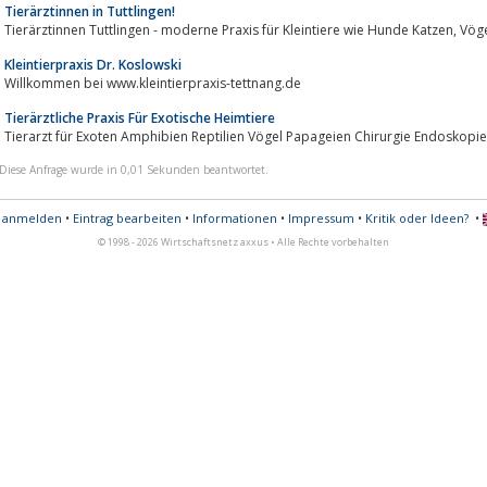
Tierärztinnen in Tuttlingen!
Kleintierpraxis Dr. Koslowski
Willkommen bei www.kleintierpraxis-tettnang.de
Tierärztliche Praxis Für Exotische Heimtiere
Tierarzt für Exoten Amphibien Reptilien Vögel Papageien Chirurgie Endoskopi
Diese Anfrage wurde in 0,01 Sekunden beantwortet.
s anmelden
•
Eintrag bearbeiten
•
Informationen
•
Impressum
•
Kritik oder Ideen?
•
© 1998 - 2026 Wirtschaftsnetz axxus • Alle Rechte vorbehalten