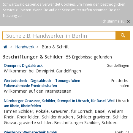
Schwarzwald-Leben.de verwendet Cookies, um Ihnen den bestmöglichen
Service zu bieten. Wenn Sie auf der Seite weitersurfen stimmen Sie der
Nutzung zu.
×
Ich stimme zu.
Handwerk
Büro & Schrift
Beschriftungen & Schilder
55
Ergebnisse gefunden
Omniprint Digitaldruck
Gundelfingen
Willkommen bei Omniprint Gundelfingen
Werbetechnik - Digitaldruck – Tönungsfolien -
Fried­richs­
Folienschmiede Friedrichshafen
ha­fen
Willkommen auf den Internetseiten
Nürnberger Gravuren, Schilder, Stempel in Lörrach, für Basel, Weil
Lörrach
am Rhein, Rheinfelden
Firmen Schilder, Pokale, Gravuren, für Lörrach, Basel, Weil am
Rhein, Rheinfelden, Schilder drucken , Schilder gravieren, Schilder
Gravur, gravierte schilder, Beschriftungen Schilder, Schilder
Beschriftungen, Schilder Druck
Wiesbrock Werbetechnik GmbH
Freiburg