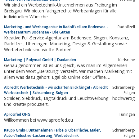
Wir sind ein Werbetechnik-Unternehmen aus Freiburg im
Breisgau. Wir bieten fachgerechte Werbeanlagen für alle
individuellen Wünsche.
Marketing- und Werbeagentur in Radolfzell am Bodensee –
Radolfzell
Werbezentrum Bodensee - Die Guten
Kreative Full-Service-Agentur am Bodensee. Singen, Konstanz,
Radolfzell, Überlingen. Marketing, Design & Gestaltung sowie
Werbetechnik sind wir Ihr Partner!
Marketing | Polymail GmbH | Daxlanden
Karlsruhe
Genau genommen ist es uns gleich, was man im Allgemeinen
unter dem Wort „Beratung“ versteht. Wir machen Marketing mit
allem was dazu gehört. Egal ob Online oder Offline.
www.polymail.de
Albrecht Werbetechnik - wir schaffen Blickfänge! › Albrecht
Schramberg-
Werbetechnik | Schramberg-Sulgen
Sulgen
Schilder, Siebdruck, Digitaldruck und Leuchtwerbung - hochwertig
und kreativ produziert.
Aproofed OHG
Tuningen
Willkommen bei www.aproofed.eu
Kaupp GmbH, Unternehmen Farbe & Oberfläche. Maler,
Schramberg-
Auto-/Industrie-Lackierung, Werbetechnik
Sulgen