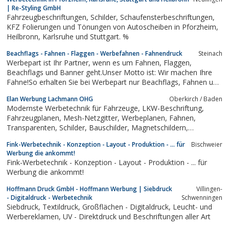
| Re-Styling GmbH
Fahrzeugbeschriftungen, Schilder, Schaufensterbeschriftungen,
KFZ Folierungen und Tönungen von Autoscheiben in Pforzheim,
Heilbronn, Karlsruhe und Stuttgart. %
Beachflags - Fahnen - Flaggen - Werbefahnen - Fahnendruck
Steinach
Werbepart ist Ihr Partner, wenn es um Fahnen, Flaggen,
Beachflags und Banner geht.Unser Motto ist: Wir machen Ihre
Fahne!So erhalten Sie bei Werbepart nur Beachflags, Fahnen und
Flaggen mithochwertigem digitalen Sublimationsdruck mit
Elan Werbung Lachmann OHG
Oberkirch / Baden
brillanten -exzellenten Farbendeutschen Qualitätsstoffen auf
Modernste Werbetechnik für Fahrzeuge, LKW-Beschriftung,
denen gedruckt...
Fahrzeugplanen, Mesh-Netzgitter, Werbeplanen, Fahnen,
Transparenten, Schilder, Bauschilder, Magnetschildern,
Lichtflutern, Leuchtwerbetransparente, Schaufenster,
Fink-Werbetechnik - Konzeption - Layout - Produktion - ... für
Bischweier
Buswerbung, Roll-Up-Displays, PVC-Folien, Fassaden oder auf
Werbung die ankommt!
Textilien.
Fink-Werbetechnik - Konzeption - Layout - Produktion - ... für
Werbung die ankommt!
Hoffmann Druck GmbH - Hoffmann Werbung | Siebdruck
Villingen-
- Digitaldruck - Werbetechnik
Schwenningen
Siebdruck, Textildruck, Großflächen - Digitaldruck, Leucht- und
Werbereklamen, UV - Direktdruck und Beschriftungen aller Art