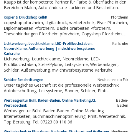
Kaupp ist der kompetente Partner für Farbe & Oberfläche in den
Bereichen Malen, Auto-/Industrie-Lackieren und Beschriften.
Kopier & Druckshop GdbR
Pforzheim
copyshop pforzheim, digitaldruck, werbetechnik, Flyer Pforzheim,
Diplomarbeiten Pforzheim, Bachelorarbeiten Pforzheim,
Thesenbindungen Pforzheim pforzheim, Copyshop Pforzheim,
druckshop.Kopien Pforzheim, Werbewerkstatt, Werbetechnik,
Lichtwerbung, Leuchtreklame, LED-Profilbuchstaben,
Karlsruhe
Digitalprint, Digitaldruck, Kopien, kopieren, Kopie, Plakate
Neonreklame, Außenwerbung | mvlichtwerbesysteme
Pforzheim, Poster Pforzheim,...
Karlsruhe
Lichtwerbung, Leuchtreklame, Neonreklame, LED-
Profilbuchstaben, Stele/Pylone, Leitsysteme, Werbeanlagen,
Schilder, Außenwerbung. mvlichtwerbesysteme Karlsruhe
Schäfer Beschriftungen
Neuhausen ob Eck
Unser tägliches Geschäft ist die professionelle Werbetechnik:
Autobeschriftung, Leitsysteme, Banner, Schilder, Plott...
Werbeagentur Bühl, Baden-Baden, Online Marketing,CI,
Baden-
Werbetechnik
Baden
Werbeagentur Bühl, Baden-Baden. Online Marketing,
Internetseiten, Suchmaschinenoptimierung, Print, Werbetechnik.
Top Beratung. Tel. 07223 80 110 36
Werbetechnik in Pforzheim, Karlsruhe, Stuttgart und Heilbronn
Neulingen