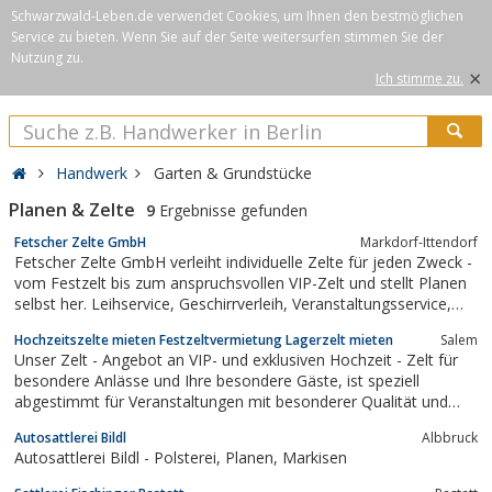
Schwarzwald-Leben.de verwendet Cookies, um Ihnen den bestmöglichen
Service zu bieten. Wenn Sie auf der Seite weitersurfen stimmen Sie der
Nutzung zu.
×
Ich stimme zu.
Handwerk
Garten & Grundstücke
Planen & Zelte
9
Ergebnisse gefunden
Fetscher Zelte GmbH
Markdorf-Ittendorf
Fetscher Zelte GmbH verleiht individuelle Zelte für jeden Zweck -
vom Festzelt bis zum anspruchsvollen VIP-Zelt und stellt Planen
selbst her. Leihservice, Geschirrverleih, Veranstaltungsservice,
Planenwaschen sind weitere Bestandteile des dynamisch
Hochzeitszelte mieten Festzeltvermietung Lagerzelt mieten
Salem
wachsenden Unternehmens.
Unser Zelt - Angebot an VIP- und exklusiven Hochzeit - Zelt für
besondere Anlässe und Ihre besondere Gäste, ist speziell
abgestimmt für Veranstaltungen mit besonderer Qualität und
Ambiente. Die festliche und repräsentative Innenausstattung
Autosattlerei Bildl
Albbruck
setzt besondere Akzente. Eine sehr wichtige Rolle spielen die
Autosattlerei Bildl - Polsterei, Planen, Markisen
hochwertigen, exklusiven...