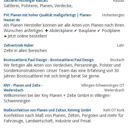
Sattlerei Fischinger Rastatt
Rastatt
Sattlerei, Polsterei, Planen, Verdecke,
PVC Planen mit hoher Qualität maßgefertigt | Planen-
Hohentengen
Hauser.de
Als Planen Hersteller können wir alle Arten von Planen nach Ihren
Wünschen anfertigen. ✚ Abdeckplane ✔ Bauplane ✔ Poolplane
►Jetzt online bestellen!
Zeltvertrieb Huber
Lahr
Zelte in allen Bereichen
Bootssattlerei Paul Design - Bootssattlerei Paul Design
Stockach
Wir fertigen alle Arten von Verdecken, Persenninge, Polster und
Sonderkonstruktionen. Unser Team das eine Erfahrung von 30
Jahren Bootssattlerei mit sich bringt berät Sie gerne.
KNY - Planen und Zelte -
Villingen-Schwenningen OT
Weilersbach
Weilersbach
Willkommen bei der Kny Planen + Zelte GmbH in Villingen-
Schwenningen
Maßkonfektion von Planen und Zelten, Kimmig GmbH
Kehl OT Kork
Konfektion nach Maß von Planen, Zelten, Pergolen und mehr für
Fahrzeuge, Landwirtschaft, Industrie und Privat.