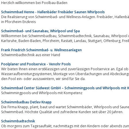
Herzlich willkommen bei Poolbau-Baden
Schwimmbad Henne - Hallenbäder Freibäder Saunen Whirlpools
Die Realisierung von Schwimmbad- und Wellness-Anlagen. Freibäder, Hallenbäder, Saunen, Whirlpools: Schwimmbad Henne
in Pforzheim Enzkreis
Schwimmbad- und Saunabau, Whirlpool und Spa
Willkommen bei Schwimmbadbau, Schwimmbadtechnik, Saunabau, Whirlpool und Spa. Beratung, Planung und Service. Für
Frank Friedrich Schwimmbad- u. Wellnessanlagen
Schwimmbadtechnik aus einer Hand
Poolplaner und Poolservice - Venohr Pools
Wir bieten Ihnen einen erstklassigen und zuverlässigen Poolservice an. Egal ob Wartung, Inbetriebnahme, In
Wasseraufbereitungssystemen, Montage von Überdachungen und Abdeckungen, Reparaturen oder wenn es darum geht,
den Pool ein- oder auszuwintern, wir sind für Sie da.
Schwimmbad Center Südwest GmbH – Schwimmingpools und Whirlpools mit
Schwimmingpools und Whirlpools mit Kompetenz
Schwimmbadbau Detlev Knapp
Die Firma Knapp, plant, baut und wartet Schwimmbäder, Whirlpools und Saunen. Erfüllen Sie sich den Traum vom eigenen
Schwimmbad. Höchste Qualität und zufriedene Kunden seit über 20 Jahren.
Schwimmbadtechnik
Ob morgens zum Tagesauftakt, nachmittags mit den Kindern oder abends zum gemütlichen Abschluß des Tages - ein Pool zu