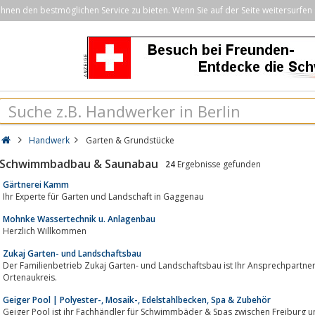
nen den bestmöglichen Service zu bieten. Wenn Sie auf der Seite weitersurfen 
Handwerk
Garten & Grundstücke
Schwimmbadbau & Saunabau
24
Ergebnisse gefunden
Gärtnerei Kamm
Ihr Experte für Garten und Landschaft in Gaggenau
Mohnke Wassertechnik u. Anlagenbau
Herzlich Willkommen
Zukaj Garten- und Landschaftsbau
Der Familienbetrieb Zukaj Garten- und Landschaftsbau ist Ihr Ansprechpartne
Ortenaukreis.
Geiger Pool | Polyester-, Mosaik-, Edelstahlbecken, Spa & Zubehör
Geiger Pool ist ihr Fachhändler für Schwimmbäder & Spas zwischen Freiburg und