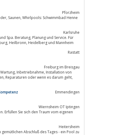
Pforzheim
Karls­ruhe
Karlsruhe, Baden-Baden, Pforzheim, Rastatt, Landau, Stuttgart, Offenburg, Freiburg, Heilbronn, Heidelberg und Mannheim
Rastatt
Freiburg im Breisgau
stallation von
 Kompetenz
Emmendingen
Wiernsheim OT Iptingen
Heitersheim