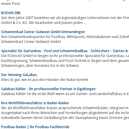
einem Pool.
BODAN SBB
Seit dem Jahre 2007 bestehen wir als eigenständiges Unternehmen mit der
GmbH & Co. KG. Wir bearbeiten und planen jeden ...
Schwimmbad Center Südwest GmbH Emmendingen
Ihre Schwimmbadexperten für Poolbau, Whirlpools, Wärmekabinen und Zubehör in Emmendingen. ☎ 07641 962 19 37
Schwimmbad Center Südwest GmbH
Spezialist für Gartenbau - Pool und Schwimmbadbau - Sichtschutz - Gärten & 
Die R.Denzel GmbH in Singen ist Ihr professioneller Spezialist für Gartenbau, Landschaftsbau, Poolbau, Poolsanierung,
Dachbegrünung, Schwimmbadbau und Pool-Technik in Singen und dem gesamten Bodenseeraum von Villingen-
Schwenningen, über Konstanz bis in die Schweiz.
Der Henning GaLaBau
Alles ist gut, wie es aus den Händen der Natur kommt
Galabau Kähler - Ihr professioneller Partner in Eigeltingen
Galabau Kähler ist die erste Wahl wenn es um Garten- und Landschaftsbau in 
Ihre Wohlfühlmanufaktur in Baden-Baden
Wir als Wohlfühlmanufaktur bauen ansprechende Schwimmbäder, integriert in Ihren Garten oder Ihre Schwimmhalle.
Ausgestattet nach Ihren Wünschen und Vorstellungen abgestimmt auf die tec
individuelle Saunen deren Gestaltung bei der Saunaplanung kaum Grenzen geset
Poolbau-Baden | Ihr Poolbau-Fachbetrieb