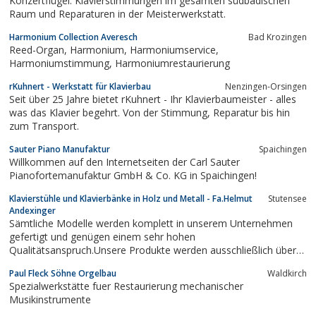
Konzertflügel. Klavierstimmungen im gesamten südbadischen
Raum und Reparaturen in der Meisterwerkstatt.
Harmonium Collection Averesch
Bad Krozingen
Reed-Organ, Harmonium, Harmoniumservice,
Harmoniumstimmung, Harmoniumrestaurierung
rKuhnert - Werkstatt für Klavierbau
Nenzingen-Orsingen
Seit über 25 Jahre bietet rKuhnert - Ihr Klavierbaumeister - alles
was das Klavier begehrt. Von der Stimmung, Reparatur bis hin
zum Transport.
Sauter Piano Manufaktur
Spaichingen
Willkommen auf den Internetseiten der Carl Sauter
Pianofortemanufaktur GmbH & Co. KG in Spaichingen!
Klavierstühle und Klavierbänke in Holz und Metall - Fa.Helmut
Stutensee
Andexinger
Sämtliche Modelle werden komplett in unserem Unternehmen
gefertigt und genügen einem sehr hohen
Qualitätsanspruch.Unsere Produkte werden ausschließlich über
den Musikfachhandel vertrieben.Gerne übersenden wir Ihnen
Paul Fleck Söhne Orgelbau
Waldkirch
unseren aktuellen Prospekt.
Spezialwerkstätte fuer Restaurierung mechanischer
Musikinstrumente