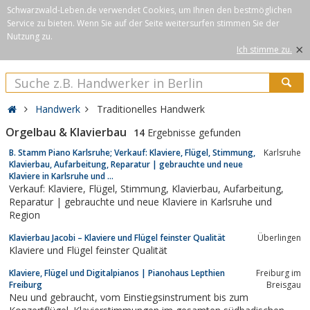
Schwarzwald-Leben.de verwendet Cookies, um Ihnen den bestmöglichen
Service zu bieten. Wenn Sie auf der Seite weitersurfen stimmen Sie der
Nutzung zu.
×
Ich stimme zu.
Handwerk
Traditionelles Handwerk
Orgelbau & Klavierbau
14
Ergebnisse gefunden
B. Stamm Piano Karlsruhe; Verkauf: Klaviere, Flügel, Stimmung,
Karlsruhe
Klavierbau, Aufarbeitung, Reparatur | gebrauchte und neue
Klaviere in Karlsruhe und ...
Verkauf: Klaviere, Flügel, Stimmung, Klavierbau, Aufarbeitung,
Reparatur | gebrauchte und neue Klaviere in Karlsruhe und
Region
Klavierbau Jacobi – Klaviere und Flügel feinster Qualität
Überlingen
Klaviere und Flügel feinster Qualität
Klaviere, Flügel und Digitalpianos | Pianohaus Lepthien
Freiburg im
Freiburg
Breisgau
Neu und gebraucht, vom Einstiegsinstrument bis zum