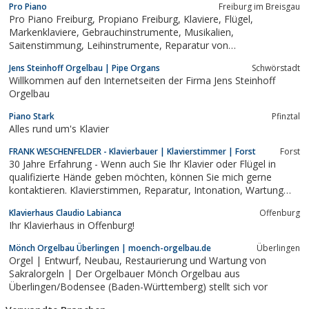
Pro Piano
Freiburg im Breisgau
Pro Piano Freiburg, Propiano Freiburg, Klaviere, Flügel,
Markenklaviere, Gebrauchinstrumente, Musikalien,
Saitenstimmung, Leihinstrumente, Reparatur von
Tasteninstrument
Jens Steinhoff Orgelbau | Pipe Organs
Schwörstadt
Willkommen auf den Internetseiten der Firma Jens Steinhoff
Orgelbau
Piano Stark
Pfinztal
Alles rund um's Klavier
FRANK WESCHENFELDER - Klavierbauer | Klavierstimmer | Forst
Forst
30 Jahre Erfahrung - Wenn auch Sie Ihr Klavier oder Flügel in
qualifizierte Hände geben möchten, können Sie mich gerne
kontaktieren. Klavierstimmen, Reparatur, Intonation, Wartung
und vieles mehr in Bruchsal, Forst, Karlsruhe, Frankfurt,
Klavierhaus Claudio Labianca
Offenburg
Heidelberg und ganz Nordbaden.
Ihr Klavierhaus in Offenburg!
Mönch Orgelbau Überlingen | moench-orgelbau.de
Überlingen
Orgel | Entwurf, Neubau, Restaurierung und Wartung von
Sakralorgeln | Der Orgelbauer Mönch Orgelbau aus
Überlingen/Bodensee (Baden-Württemberg) stellt sich vor