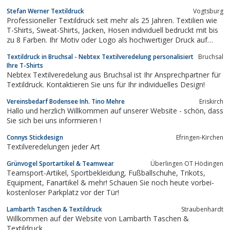
Gehörschutz, Maske, Winter, Sommer, Frühjahr, Frühling,
Stefan Werner Textildruck
Vogtsburg
Herbst, Handschuhe
Professioneller Textildruck seit mehr als 25 Jahren. Textilien wie
T-Shirts, Sweat-Shirts, Jacken, Hosen individuell bedruckt mit bis
zu 8 Farben. Ihr Motiv oder Logo als hochwertiger Druck auf
dem Textil ihrer Wahl. Online Shop für Textilien der führenden
Textildruck in Bruchsal - Nebtex Textilveredelung personalisiert
Bruchsal
Hersteller.
Ihre T-Shirts
Nebtex Textilveredelung aus Bruchsal ist Ihr Ansprechpartner für
Textildruck. Kontaktieren Sie uns für Ihr individuelles Design!
Vereinsbedarf Bodensee Inh. Tino Mehre
Eriskirch
Hallo und herzlich Willkommen auf unserer Website - schön, dass
Sie sich bei uns informieren !
Connys Stickdesign
Efringen-Kirchen
Textilveredelungen jeder Art
Grünvogel Sportartikel & Teamwear
Überlingen OT Hödingen
Teamsport-Artikel, Sportbekleidung, Fußballschuhe, Trikots,
Equipment, Fanartikel & mehr! Schauen Sie noch heute vorbei-
kostenloser Parkplatz vor der Tür!
Lambarth Taschen & Textildruck
Straubenhardt
Willkommen auf der Website von Lambarth Taschen &
Textildruck