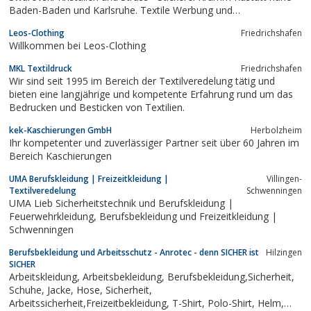
Baden-Baden und Karlsruhe. Textile Werbung und
Promotionware für nachhaltige Effekte in Business und Freizeit.
Leos-Clothing
Friedrichshafen
Gestickte, beflockte oder gedruckte Logos auf Textilien wie
Willkommen bei Leos-Clothing
Polos, Frottierware, Jacken,...
MKL Textildruck
Friedrichshafen
Wir sind seit 1995 im Bereich der Textilveredelung tätig und
bieten eine langjährige und kompetente Erfahrung rund um das
Bedrucken und Besticken von Textilien.
kek-Kaschierungen GmbH
Herbolzheim
Ihr kompetenter und zuverlässiger Partner seit über 60 Jahren im
Bereich Kaschierungen
UMA Berufskleidung | Freizeitkleidung |
Villingen-
Textilveredelung
Schwenningen
UMA Lieb Sicherheitstechnik und Berufskleidung |
Feuerwehrkleidung, Berufsbekleidung und Freizeitkleidung |
Schwenningen
Berufsbekleidung und Arbeitsschutz - Anrotec - denn SICHER ist
Hilzingen
SICHER
Arbeitskleidung, Arbeitsbekleidung, Berufsbekleidung,Sicherheit,
Schuhe, Jacke, Hose, Sicherheit,
Arbeitssicherheit,Freizeitbekleidung, T-Shirt, Polo-Shirt, Helm,