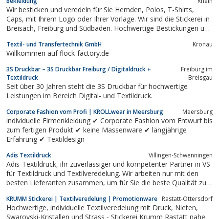
Bekleidung
Rhein
Wir besticken und veredeln für Sie Hemden, Polos, T-Shirts,
Caps, mit Ihrem Logo oder Ihrer Vorlage. Wir sind die Stickerei in
Breisach, Freiburg und Südbaden. Hochwertige Bestickungen und
Textilveredelungen zum günstigen Preis. Jetzt informieren.
Textil- und Transfertechnik GmbH
Kronau
Willkommen auf flock-factory.de
3S Druckbar – 3S Druckbar Freiburg / Digitaldruck +
Freiburg im
Textildruck
Breisgau
Seit über 30 Jahren steht die 3S Druckbar für hochwertige
Leistungen im Bereich Digital- und Textildruck.
Corporate Fashion vom Profi | KROLLwear in Meersburg
Meersburg
individuelle Firmenkleidung ✔ Corporate Fashion vom Entwurf bis
zum fertigen Produkt ✔ keine Massenware ✔ längjährige
Erfahrung ✔ Textildesign
Adis Textildruck
Villingen-Schwenningen
Adis-Textildruck, ihr zuverlässiger und kompetenter Partner in VS
für Textildruck und Textilveredelung. Wir arbeiten nur mit den
besten Lieferanten zusammen, um für Sie die beste Qualität zu
liefern!
KRUMM Stickerei | Textilveredelung | Promotionware
Rastatt-Ottersdorf
Hochwertige, individuelle Textilveredelung mit Druck, Nieten,
Swarovski-Kristallen und Strass - Stickerei Krumm Rastatt nahe