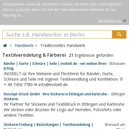
Schwarzwald-Leben.de verwendet Cookies, um Ihnen den bestmöglichen
Service zu bieten. Wenn Sie auf der Seite weitersurfen stimmen Sie der
Nutzung zu.
×
Ich stimme zu.
Handwerk
Traditionelles Handwerk
Textilveredelung & Färberei
21
Ergebnisse gefunden
Bänder | Gurte | Schnüre | Seile | inobelt.de - wir weben Ihren
Ebhausen
Erfolg
INOBELT ist Ihre Weberei und Flechterei für Bänder, Gurte,
Schnüre und Seile mit eigener Textilveredlung und Konfektion. ✆
+ 49 7458 7780 ✉ info@inobelt.de
Konzept-Druck GmbH - Ihre Stickerei in Ettlingen und Karlsruhe -
Ettlingen
Stickerei
Ihr Partner für Stickerei und Textildruck in Ettlingen und Karlsruhe.
Wir sticken oder drucken Ihr Logo auf Hemden, Poloshirts oder
andere Textilien.
Stickerei Freiburg | Bestickungen | Textilveredelung |
Breisach am