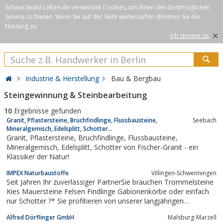
Schwarzwald-Leben.de verwendet Cookies, um Ihnen den bestmöglichen
Service zu bieten. Wenn Sie auf der Seite weitersurfen stimmen Sie der
Nutzung zu.
×
Ich stimme zu.
Industrie & Herstellung
Bau & Bergbau
Steingewinnung & Steinbearbeitung
10
Ergebnisse gefunden
Granit, Pflastersteine, Bruchfindlinge, Flussbausteine,
Seebach
Mineralgemisch, Edelsplitt, Schotter...
Granit, Pflastersteine, Bruchfindlinge, Flussbausteine,
Mineralgemisch, Edelsplitt, Schotter von Fischer-Granit - ein
Klassiker der Natur!
IMPEX Naturbaustoffe
Villingen-Schwenningen
Seit Jahren Ihr zuverlässiger PartnerSie brauchen Trommelsteine
Kies Mauersteine Felsen Findlinge Gabionenkörbe oder einfach
nur Schotter ?* Sie profitieren von unserer langjährigen
Erfahrung im Natursteinbereich.* In enger Zusammenarbeit mit
Alfred Dörflinger GmbH
Malsburg-Marzell
zuverlässigen Partnern in aller Welt importieren wir auch direkt