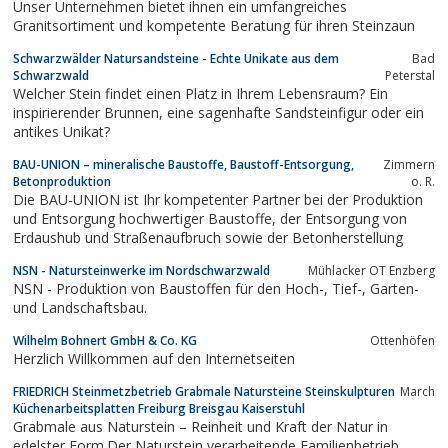
Unser Unternehmen bietet ihnen ein umfangreiches
vom Hersteller....
Granitsortiment und kompetente Beratung für ihren Steinzaun
Schwarzwälder Natursandsteine - Echte Unikate aus dem
Bad
Schwarzwald
Peterstal
Welcher Stein findet einen Platz in Ihrem Lebensraum? Ein
inspirierender Brunnen, eine sagenhafte Sandsteinfigur oder ein
antikes Unikat?
BAU-UNION – mineralische Baustoffe, Baustoff-Entsorgung,
Zimmern
Betonproduktion
o. R.
Die BAU-UNION ist Ihr kompetenter Partner bei der Produktion
und Entsorgung hochwertiger Baustoffe, der Entsorgung von
Erdaushub und Straßenaufbruch sowie der Betonherstellung
NSN - Natursteinwerke im Nordschwarzwald
Mühlacker OT Enzberg
NSN - Produktion von Baustoffen für den Hoch-, Tief-, Garten-
und Landschaftsbau.
Wilhelm Bohnert GmbH & Co. KG
Ottenhöfen
Herzlich Willkommen auf den Internetseiten
FRIEDRICH Steinmetzbetrieb Grabmale Natursteine Steinskulpturen
March
Küchenarbeitsplatten Freiburg Breisgau Kaiserstuhl
Grabmale aus Naturstein – Reinheit und Kraft der Natur in
edelster Form.Der Naturstein verarbeitende Familienbetrieb