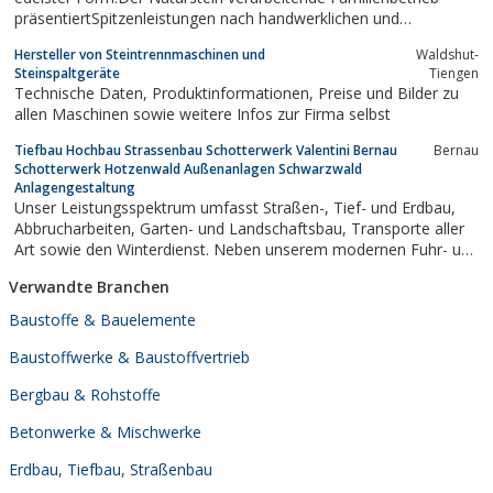
präsentiertSpitzenleistungen nach handwerklichen und
industriellenMaßstäben.Mit modernsten Produktionsmaschinen
Hersteller von Steintrennmaschinen und
Waldshut-
und handwerklichemKönnen werden so einzigartige Unikate
Steinspaltgeräte
Tiengen
geschaffen.Der...
Technische Daten, Produktinformationen, Preise und Bilder zu
allen Maschinen sowie weitere Infos zur Firma selbst
Tiefbau Hochbau Strassenbau Schotterwerk Valentini Bernau
Bernau
Schotterwerk Hotzenwald Außenanlagen Schwarzwald
Anlagengestaltung
Unser Leistungsspektrum umfasst Straßen-, Tief- und Erdbau,
Abbrucharbeiten, Garten- und Landschaftsbau, Transporte aller
Art sowie den Winterdienst. Neben unserem modernen Fuhr- und
Maschinenpark verfügen wir ebenfalls über ein Schotterwerk. Zu
Verwandte Branchen
unserem Kundenkreis gehören private und gewerbliche sowie
öffentliche Auftraggeber...
Baustoffe & Bauelemente
Baustoffwerke & Baustoffvertrieb
Bergbau & Rohstoffe
Betonwerke & Mischwerke
Erdbau, Tiefbau, Straßenbau