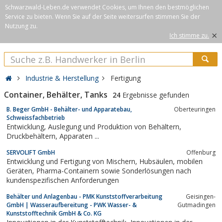
Schwarzwald-Leben.de verwendet Cookies, um Ihnen den bestmöglichen
Service zu bieten. Wenn Sie auf der Seite weitersurfen stimmen Sie der
Nutzung zu.
×
Ich stimme zu.
Industrie & Herstellung
Fertigung
Container, Behälter, Tanks
24
Ergebnisse gefunden
B. Beger GmbH - Behälter- und Apparatebau,
Oberteuringen
Schweissfachbetrieb
Entwicklung, Auslegung und Produktion von Behältern,
Druckbehältern, Apparaten ...
SERVOLIFT GmbH
Offenburg
Entwicklung und Fertigung von Mischern, Hubsäulen, mobilen
Geräten, Pharma-Containern sowie Sonderlösungen nach
kundenspezifischen Anforderungen
Behälter und Anlagenbau - PMK Kunststoffverarbeitung
Geisingen-
GmbH | Wasseraufbereitung - PWK Wasser- &
Gutmadingen
Kunststofftechnik GmbH & Co. KG