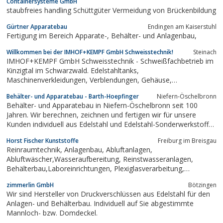
Containersysteme GmbH
mobilen Raumlösungen fürs Büro sowie...
staubfreies handling Schüttgüter Vermeidung von Brückenbildung
Gürtner Apparatebau
Endingen am Kaiserstuhl
Fertigung im Bereich Apparate-, Behälter- und Anlagenbau,
Willkommen bei der IMHOF+KEMPF GmbH Schweisstechnik!
Steinach
IMHOF+KEMPF GmbH Schweisstechnik - Schweißfachbetrieb im
Kinzigtal im Schwarzwald. Edelstahltanks,
Maschinenverkleidungen, Verblendungen, Gehäuse,
Computergehäuse, Schweisskonstruktionen aus Aluminium
Behälter- und Apparatebau - Barth-Hoepfinger
Niefern-Öschelbronn
Behälter- und Apparatebau in Niefern-Öschelbronn seit 100
Jahren. Wir berechnen, zeichnen und fertigen wir für unsere
Kunden individuell aus Edelstahl und Edelstahl-Sonderwerkstoffen
.
Horst Fischer Kunststoffe
Freiburg im Breisgau
Reinraumtechnik, Anlagenbau, Abluftanlagen,
Abluftwäscher,Wasseraufbereitung, Reinstwasseranlagen,
Behälterbau,Laboreinrichtungen, Plexiglasverarbeitung,
Medizientechnik,Rohrleitungsbau, CNC-Frästeile, Drehteile, Säure
zimmerlin GmbH
Bötzingen
Ver.-entsorgung, Rohrformteile , PE, PP, PVDF, PP`s , über 50
Wir sind Hersteller von Druckverschlüssen aus Edelstahl für den
Jahre Kompetenz in der...
Anlagen- und Behälterbau. Individuell auf Sie abgestimmte
Mannloch- bzw. Domdeckel.