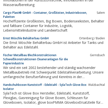
Innovationen in der Kunststofftechnik, Innovationen in der
Wasseraufbereitung
Cargo Plast® GmbH - Container, Großkisten, Industrieboxen,
Salem
Paletten
Hocheffiziente Großkisten, Big Boxen, Bodenseekisten, Behälter
und faltbare Container für Industrie, Logistik,
Lebensmittelindustrie und Landwirtschaft
Ernst Möschle Behälterbau GmbH
Ortenberg / Baden
Die Ernst Möschle Behälterbau GmbH ist Anbieter für Tanks und
Behälter aus Edelstahl.
Fischer Metallbau Blechkonstruktionen
Gernsbach
Schweißkonstruktionen Cleaneranlagen für die
Papierindustrie
Wir sind ein seit 2002 bestehender und ständig wachsender
Metallbaubetrieb mit Schwerpunkt Edelstahlverarbeitung. Unsere
umfangreiche Berufserfahrung und Kenntnis in der
Metallverarbeitung reicht zurück bis in das Jahr 1975.
Handschuhboxen Kunststoff - Edelstahl - SylaTech Glove Box
Walzbachtal
Wesentlicher Bestandteil unserer Firmenphilosophie ist die
Isolator
erfolgreiche, termingerechte und präzise...
SylaTech ist Glove Box Hersteller, Edelstahl, Kunststoff,
Plexiglas, Gasreinigung für Glove Boxen, Schleusen für
Gloveboxen, Isolator, glove boxPMMA GloveboxErsatzteile für
Glove BoxenSylaTech Hersteller von Glove Boxen