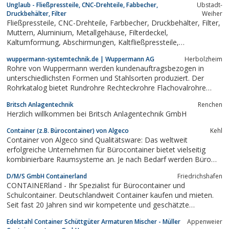
Unglaub - Fließpressteile, CNC-Drehteile, Fabbecher,
Ubstadt-
Druckbehälter, Filter
Weiher
Fließpressteile, CNC-Drehteile, Farbbecher, Druckbehälter, Filter,
Muttern, Aluminium, Metallgehäuse, Filterdeckel,
Kaltumformung, Abschirmungen, Kaltfließpressteile,
Abschirmungen, Gewindebuchsen, Abschirmgitter, Pressteile,
wuppermann-systemtechnik.de | Wuppermann AG
Herbolzheim
Ubstadt, Ariane Unglaub, Kraichgau, Flansche
Rohre von Wuppermann werden kundenauftragsbezogen in
unterschiedlichsten Formen und Stahlsorten produziert. Der
Rohrkatalog bietet Rundrohre Rechteckrohre Flachovalrohre
Achtkantrohre Quadratrohre Sonderformrohre Dreikantrohre, D-
Britsch Anlagentechnik
Renchen
Rohre Elliptischovalrohre...
Herzlich willkommen bei Britsch Anlagentechnik GmbH
Container (z.B. Bürocontainer) von Algeco
Kehl
Container von Algeco sind Qualitätsware: Das weltweit
erfolgreiche Unternehmen für Bürocontainer bietet vielseitig
kombinierbare Raumsysteme an. Je nach Bedarf werden Büro
Container mit Klimaanlage und IT-Arbeitsplätzen eingerichtet. Bei
D/M/S GmbH Containerland
Friedrichshafen
Vermietung oder Kauf der Container stehen Experten von Algeco
CONTAINERland - Ihr Spezialist für Bürocontainer und
beratend zur Seite....
Schulcontainer. Deutschlandweit Container kaufen und mieten.
Seit fast 20 Jahren sind wir kompetente und geschätzte
Ansprechpartner für Bürocontainer aller Art. Unsere Kunden
Edelstahl Container Schüttgüter Armaturen Mischer - Müller
Appenweier
profitieren von unserem Know-how und unserer Erfahrung bei