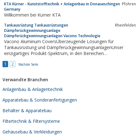
KTA Kürner - Kunststofftechnik + Anlagenbau in Donaueschingen
Pfohren
Germany
Willkommen bei Kürner KTA
Tankausrüstung Tankausrüstungen
Rheinfelden
Dämpferückgewinnungsanlage
Dämpferückgewinnungsanlagen Vacono Technologie
Vacono Aluminum CoversÜberzeugende Lösungen für
Tankausrüstung und DämpferückgewinnungsanlagenUnser
einzigartiges Produkt-Spektrum, in den Bereichen
Tankausrüstung und Dämpferückgewinnungsanlagen, liefert
1
2
optimale Lösungen weltweit.
Nächste Seite
Verwandte Branchen
Anlagenbau & Anlagentechnik
Apparatebau & Sonderanfertigungen
Behälter & Apparatebau
Filtertechnik & Filtersysteme
Gehäusebau & Verkleidungen