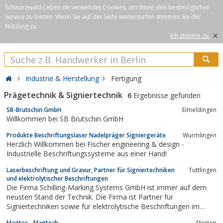
Schwarzwald-Leben.de verwendet Cookies, um Ihnen den bestmöglichen
Service zu bieten. Wenn Sie auf der Seite weitersurfen stimmen Sie der
Nutzung zu.
×
Ich stimme zu.
Industrie & Herstellung
Fertigung
Prägetechnik & Signiertechnik
6
Ergebnisse gefunden
SB-Brutschin GmbH
Eimeldingen
Willkommen bei SB Brutschin GmbH
Produkte Beschriftungslaser Nadelpräger Signiergeräte
Wurmlingen
Herzlich Willkommen bei Fischer engineering & design -
Industrielle Beschriftungssysteme aus einer Hand!
Laserbeschriftung und Gravur, Partner für Signiertechniken
Tuttlingen
und elektrolytischer Beschriftungen
Die Firma Schilling-Marking Systems GmbH ist immer auf dem
neusten Stand der Technik. Die Firma ist Partner für
Signiertechniken sowie für elektrolytische Beschriftungen im
Bereich der industriellen Kennzeichnung und
Magtec - Magtech
Steinen