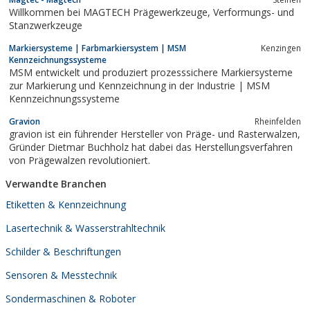
Produktkennzeichnung als auch für die dauerhafte
Willkommen bei MAGTECH Prägewerkzeuge, Verformungs- und
Kennzeichnung von Medizinprodukten
Stanzwerkzeuge
Markiersysteme | Farbmarkiersystem | MSM
Kenzingen
Kennzeichnungssysteme
MSM entwickelt und produziert prozesssichere Markiersysteme
zur Markierung und Kennzeichnung in der Industrie | MSM
Kennzeichnungssysteme
Gravion
Rheinfelden
gravion ist ein führender Hersteller von Präge- und Rasterwalzen,
Gründer Dietmar Buchholz hat dabei das Herstellungsverfahren
von Prägewalzen revolutioniert.
Verwandte Branchen
Etiketten & Kennzeichnung
Lasertechnik & Wasserstrahltechnik
Schilder & Beschriftungen
Sensoren & Messtechnik
Sondermaschinen & Roboter