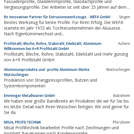
Fassadenprofile, Glasklemmprofile, Glasdachprofile und
Verglasungsprofile. Der Anbieter ist seit über 25 Jahren auf dem
Markt und liefert sowohl an Handwerker als auch an
Ihr innovativer Partner für Extrusionswerkzeuge - WEFA GmbH
Singen
Privathaushalte. Mit den richtigen Profilen möchte
Bestes Werkzeug für beste Profile. Für Ihren Erfolg. Die WEFA
easyWintergarten den Wintergartenbau oder den...
startete im Jahr 1972 als Tochterunternehmen der Alusuisse.
Nach Eigentümerwechsel und...
Profilstahl, Bleche, Rohre, Stabstahl, Edelstahl, Aluminium:
Achern
Willkommen bei A+R Profilstahl GmbH
Profilstahl, Bleche, Rohre, Stabstahl, Edelstahl und mehr günstig
von A+R Profilstahl GmbH
Aluminiumprodukte und -profile Aluminium Werke
Wutöschingen
Wutöschingen
Produktion von Strangpressprofilen, Butzen und
Systemkomponenten
Emminger Metallwaren GmbH
Bubsheim
Wir haben eine große Bandbreite an Produkten die wir für Sie bis
ins letzte Detail nach Ihren Wünschen fertigen. Wir sind gerne für
Sie da.
MISAL PROFILTECHNIK
Pforzheim
Misal Profiltechnik bearbeitet Profile nach Zeichnungen und
montiert Baugruppen nach Kundenvorgabe.