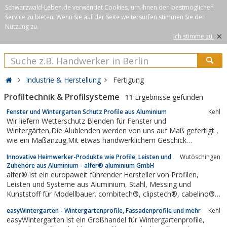
Schwarzwald-Leben.de verwendet Cookies, um Ihnen den bestmöglichen
Service zu bieten. Wenn Sie auf der Seite weitersurfen stimmen Sie der
Nutzung zu.
×
Ich stimme zu.
Industrie & Herstellung
Fertigung
Profiltechnik & Profilsysteme
11
Ergebnisse gefunden
Fenster und Wintergarten Schutz Profile aus Aluminium
Kehl
Wir liefern Wetterschutz Blenden für Fenster und
Wintergärten,Die Alublenden werden von uns auf Maß gefertigt ,
wie ein Maßanzug.Mit etwas handwerklichem Geschick
montieren Sie Ihre Alublenden selbst und sparen so richtig
Innovative Heimwerker-Produkte wie Profile, Leisten und
Wutöschingen
Geld.Die Wetterschutzprofile schützen Ihre Fenster oder
Zubehöre aus Aluminium - alfer® aluminium GmbH
Wintergarten dauerhaft vor Sonne und Regen. So...
alfer® ist ein europaweit führender Hersteller von Profilen,
Leisten und Systeme aus Aluminium, Stahl, Messing und
Kunststoff für Modellbauer. combitech®, clipstech®, cabelino®,
logika®.
easyWintergarten - Wintergartenprofile, Fassadenprofile und mehr
Kehl
easyWintergarten ist ein Großhandel für Wintergartenprofile,