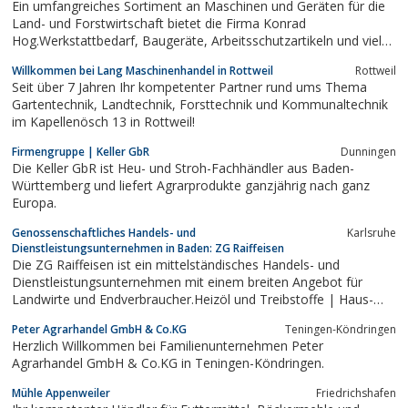
Ein umfangreiches Sortiment an Maschinen und Geräten für die
Land- und Forstwirtschaft bietet die Firma Konrad
Hog.Werkstattbedarf, Baugeräte, Arbeitsschutzartikeln und vieles
mehr runden das Sortiment ab.
Willkommen bei Lang Maschinenhandel in Rottweil
Rottweil
Seit über 7 Jahren Ihr kompetenter Partner rund ums Thema
Gartentechnik, Landtechnik, Forsttechnik und Kommunaltechnik
im Kapellenösch 13 in Rottweil!
Firmengruppe | Keller GbR
Dun­nin­gen
Die Keller GbR ist Heu- und Stroh-Fachhändler aus Baden-
Württemberg und liefert Agrarprodukte ganzjährig nach ganz
Europa.
Genossenschaftliches Handels- und
Karlsruhe
Dienstleistungsunternehmen in Baden: ZG Raiffeisen
Die ZG Raiffeisen ist ein mittelständisches Handels- und
Dienstleistungsunternehmen mit einem breiten Angebot für
Landwirte und Endverbraucher.Heizöl und Treibstoffe | Haus-
und Gartenbedarf | Baustoffe | Agrar- und Industrietechnik
Peter Agrarhandel GmbH & Co.KG
Teningen-Köndringen
Herzlich Willkommen bei Familienunternehmen Peter
Agrarhandel GmbH & Co.KG in Teningen-Köndringen.
Mühle Appenweiler
Friedrichshafen