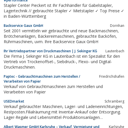
#performance
Teleskopstapler,...
Stapler Center Pieckert ist Ihr Fachhändler für Gabelstapler,
Lagertechnik // gebrauchte Stapler ✓ Mietstapler ✓ Top Preise ✓
in Baden-Württemberg
Backservice Gaux GmbH
Dornhan
Seit 2001 vermitteln wir gebrauchte und neue Backmaschinen,
Brötchenanlagen, Bäckereimaschinen, gebrauchte Backöfen,
Rührmaschinen, uvm. Ihre Backservice Gaux GmbH
Ihr Vertriebspartner von Druckmaschinen | J. Sekinger KG
Lautenbach
Die Firma J. Sekinger KG in Lautenbach ist ein Spezialist für den
Vertrieb von Trockenoffset-, Siebdruck-, Flexo- und Digital-
Druckmaschinen.
Paptec - Gebrauchtmaschinen zum Herstellen /
Friedrichshafen
Verarbeiten von Papier
Verkauf von Gebrauchtmaschinen zum Herstellen und
Verarbeiten von Papier
USEDmarket
Schramberg
Verkauf gebrauchter Maschinen, Lager- und Ladeneinrichtungen,
Restposten.Filialräumung mit Inventar-Ankauf oder Entsorgung.
Lager-Regale und Lebensmittel-Produktionsanlagen
demontieren und einlagern. Lagerung und Logistik für
Albert Wasmer GmbH Karlsruhe – Verkauf, Vermietung und
Karlsruhe