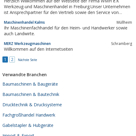
Herzlich Willkommen auf der Webseite der Firma WMH e.K
Werkzeug-und Maschinenhandel in Freiburg.Unser Unternehmen
ist Ansprechpartner für den Vertrieb sowie den Service von
Qualitätswerkzeugen und Maschinen für das professionelle
Maschinenhandel Kalms
Müllheim
Handwerk!
Ihr Maschinenfachhandel für den Heim- und Handwerker sowie
auch Landwirte.
MERZ Werkzeugmaschinen
Schramberg
Willkommen auf den Internetseiten
1
2
Nächste Seite
Verwandte Branchen
Baumaschinen & Baugeräte
Baumaschinen & Bautechnik
Drucktechnik & Drucksysteme
Fachgroßhandel Handwerk
Gabelstapler & Hubgeräte
Import & Export