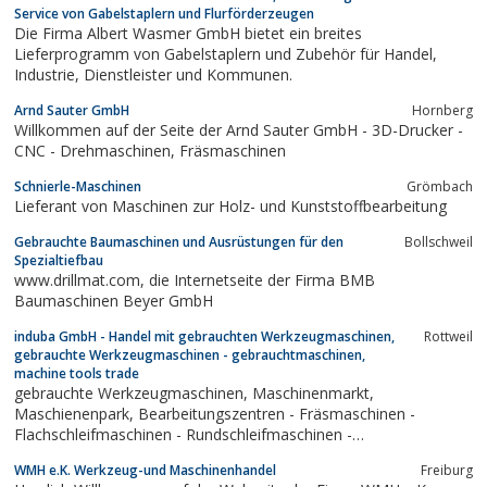
Einzelhandels-Einrichtungen. Kühlmöbel-Renovierung.
Service von Gabelstaplern und Flurförderzeugen
Filialbewertung bei Übernahme mit Technik-Due...
Die Firma Albert Wasmer GmbH bietet ein breites
Lieferprogramm von Gabelstaplern und Zubehör für Handel,
Industrie, Dienstleister und Kommunen.
Arnd Sauter GmbH
Hornberg
Willkommen auf der Seite der Arnd Sauter GmbH - 3D-Drucker -
CNC - Drehmaschinen, Fräsmaschinen
Schnierle-Maschinen
Grömbach
Lieferant von Maschinen zur Holz- und Kunststoffbearbeitung
Gebrauchte Baumaschinen und Ausrüstungen für den
Bollschweil
Spezialtiefbau
www.drillmat.com, die Internetseite der Firma BMB
Baumaschinen Beyer GmbH
induba GmbH - Handel mit gebrauchten Werkzeugmaschinen,
Rottweil
gebrauchte Werkzeugmaschinen - gebrauchtmaschinen,
machine tools trade
gebrauchte Werkzeugmaschinen, Maschinenmarkt,
Maschienenpark, Bearbeitungszentren - Fräsmaschinen -
Flachschleifmaschinen - Rundschleifmaschinen -
Spitzenlosschleifmaschine - Koordinatenschleifmaschine -
WMH e.K. Werkzeug-und Maschinenhandel
Freiburg
Drehmaschine