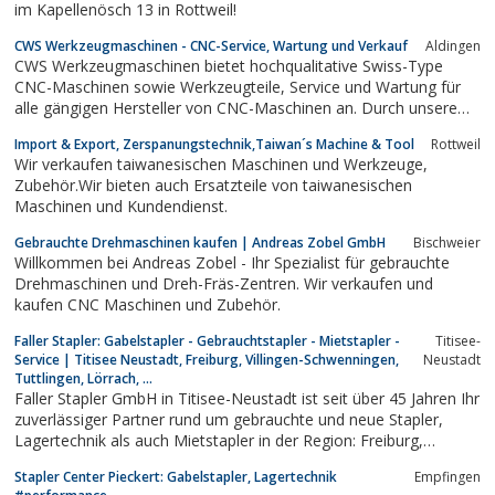
im Kapellenösch 13 in Rottweil!
CWS Werkzeugmaschinen - CNC-Service, Wartung und Verkauf
Aldingen
CWS Werkzeugmaschinen bietet hochqualitative Swiss-Type
CNC-Maschinen sowie Werkzeugteile, Service und Wartung für
alle gängigen Hersteller von CNC-Maschinen an. Durch unsere
jahrelange Erfahrung und unsere kompetenten Mitarbeiter sind
Import & Export, Zerspanungstechnik,Taiwan´s Machine & Tool
Rottweil
wir Ihr zuverlässiger Partner in allen Belangen rund um CNC-
Wir verkaufen taiwanesischen Maschinen und Werkzeuge,
Drehmaschinen.
Zubehör.Wir bieten auch Ersatzteile von taiwanesischen
Maschinen und Kundendienst.
Gebrauchte Drehmaschinen kaufen | Andreas Zobel GmbH
Bischweier
Willkommen bei Andreas Zobel - Ihr Spezialist für gebrauchte
Drehmaschinen und Dreh-Fräs-Zentren. Wir verkaufen und
kaufen CNC Maschinen und Zubehör.
Faller Stapler: Gabelstapler - Gebrauchtstapler - Mietstapler -
Titisee-
Service | Titisee Neustadt, Freiburg, Villingen-Schwenningen,
Neustadt
Tuttlingen, Lörrach, ...
Faller Stapler GmbH in Titisee-Neustadt ist seit über 45 Jahren Ihr
zuverlässiger Partner rund um gebrauchte und neue Stapler,
Lagertechnik als auch Mietstapler in der Region: Freiburg,
Villingen-Schwenningen, Tuttlingen, Lörrach, Schwarzwald,
Stapler Center Pieckert: Gabelstapler, Lagertechnik
Empfingen
Rheinfelden. Vertragshändler für:Toyota Gabelstapler, Merlo