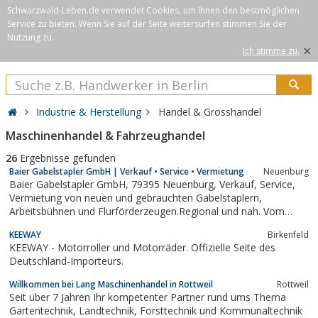
Schwarzwald-Leben.de verwendet Cookies, um Ihnen den bestmöglichen
Service zu bieten. Wenn Sie auf der Seite weitersurfen stimmen Sie der
Nutzung zu.
×
Ich stimme zu.
Industrie & Herstellung
Handel & Grosshandel
Maschinenhandel & Fahrzeughandel
26
Ergebnisse gefunden
Baier Gabelstapler GmbH | Verkauf • Service • Vermietung
Neuenburg
Baier Gabelstapler GmbH, 79395 Neuenburg, Verkauf, Service,
Vermietung von neuen und gebrauchten Gabelstaplern,
Arbeitsbühnen und Flurförderzeugen.Regional und nah. Vom
südlichen Breisgau über Freiburg bis Offenburg. Wir bieten für
KEEWAY
Birkenfeld
jeden Einsatz in Industrie und Handel das passende Gerät und
KEEWAY - Motorroller und Motorräder. Offizielle Seite des
qualifizierten Service.
Deutschland-Importeurs.
Willkommen bei Lang Maschinenhandel in Rottweil
Rottweil
Seit über 7 Jahren Ihr kompetenter Partner rund ums Thema
Gartentechnik, Landtechnik, Forsttechnik und Kommunaltechnik