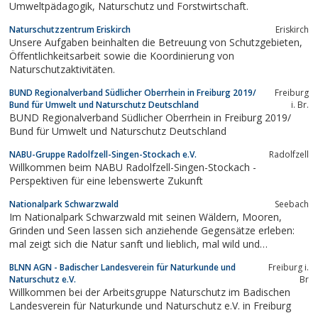
Umweltpädagogik, Naturschutz und Forstwirtschaft.
Naturschutzzentrum Eriskirch
Eriskirch
Unsere Aufgaben beinhalten die Betreuung von Schutzgebieten,
Öffentlichkeitsarbeit sowie die Koordinierung von
Naturschutzaktivitäten.
BUND Regionalverband Südlicher Oberrhein in Freiburg 2019/
Freiburg
Bund für Umwelt und Naturschutz Deutschland
i. Br.
BUND Regionalverband Südlicher Oberrhein in Freiburg 2019/
Bund für Umwelt und Naturschutz Deutschland
NABU-Gruppe Radolfzell-Singen-Stockach e.V.
Radolfzell
Willkommen beim NABU Radolfzell-Singen-Stockach -
Perspektiven für eine lebenswerte Zukunft
Nationalpark Schwarzwald
Seebach
Im Nationalpark Schwarzwald mit seinen Wäldern, Mooren,
Grinden und Seen lassen sich anziehende Gegensätze erleben:
mal zeigt sich die Natur sanft und lieblich, mal wild und
ungezähmt. Die Vielfalt der Landschaft spiegelt sich in der Vielfalt
BLNN AGN - Badischer Landesverein für Naturkunde und
Freiburg i.
der Tier- und Pflanzenwelt.Quelle:http:schwarzwald-
Naturschutz e.V.
Br
nationalpark.de/nationalpark/natur/
Willkommen bei der Arbeitsgruppe Naturschutz im Badischen
Landesverein für Naturkunde und Naturschutz e.V. in Freiburg