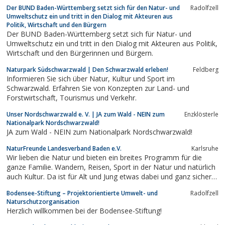
Der BUND Baden-Württemberg setzt sich für den Natur- und
Radolfzell
Umweltschutz ein und tritt in den Dialog mit Akteuren aus
Politik, Wirtschaft und den Bürgern
Der BUND Baden-Württemberg setzt sich für Natur- und
Umweltschutz ein und tritt in den Dialog mit Akteuren aus Politik,
Wirtschaft und den Bürgerinnen und Bürgern.
Naturpark Südschwarzwald | Den Schwarzwald erleben!
Feldberg
Informieren Sie sich über Natur, Kultur und Sport im
Schwarzwald. Erfahren Sie von Konzepten zur Land- und
Forstwirtschaft, Tourismus und Verkehr.
Unser Nordschwarzwald e. V. | JA zum Wald - NEIN zum
Enzklösterle
Nationalpark Nordschwarzwald!
JA zum Wald - NEIN zum Nationalpark Nordschwarzwald!
NaturFreunde Landesverband Baden e.V.
Karlsruhe
Wir lieben die Natur und bieten ein breites Programm für die
ganze Familie. Wandern, Reisen, Sport in der Natur und natürlich
auch Kultur. Da ist für Alt und Jung etwas dabei und ganz sicher
auch für Sie. Unser Landesverband mit 90 aktiven Ortsgruppen
Bodensee-Stiftung – Projektorientierte Umwelt- und
Radolfzell
erstreckt sich vom Odenwald entlang der Rheinebene über
Naturschutzorganisation
Kraichgau und...
Herzlich willkommen bei der Bodensee-Stiftung!