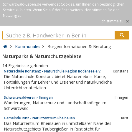
Schwarzwald-Leben.de verwendet Cookies, um Ihnen den bestmöglichen
Service zu bieten. Wenn Sie auf der Seite weitersurfen stimmen Sie der
Nutzung zu.
×
Ich stimme zu.
Kommunales
Bürgerinformationen & Beratung
Naturparks & Naturschutzgebiete
14
Ergebnisse gefunden
Naturschule Konstanz - Naturschule Region Bodensee e.V.
Konstanz
Die Naturschule Konstanz bietet Naturerlebnis-Kurse,
Fortbildungen für Lehrer und Erzieher und naturkundliche
Unterrichtsmaterialien
Schwarzwaldverein- Ihringen
Ihringen
Wanderungen, Naturschutz und Landschaftspflege im
Schwarzwald
Gemeinde Rust - Naturzentrum Rheinauen
Rust
Das Naturzentrum Rheinauen in unmittelbarer Nähe des
Naturschutzgebiets Taubergießen in Rust steht für