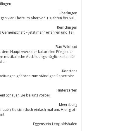
tlingen
Überlingen
gen vier Chöre im Alter von 10 Jahren bis 60+.
Remchingen
Bad Wildbad
en musikalische Ausbildungsmöglichkeiten für
t...
Konstanz
rbeitungen gehören zum ständigen Repertoire
Hinterzarten
n! Schauen Sie bei uns vorbei!
Meersburg
en!
Eggenstein-Leopoldshafen