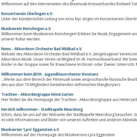
Willkommen auf den Internetseiten des Blasmusik-Kreisverbandes Rottweil-Tut
Konzertverein Überlingen e.V.·
Unter der künstlerischen Leitung von Arno Nyc singen im Konzertverein Überlin
Musikverein Remchingen e.V.
Willkommen beim Musikverein Remchingen! Erleben Sie Musik, Engagement und Gemeinschaft – jetzt mehr erfahren und Teil
unserer Kultur werden.
News - Akkordeon-Orchester Bad Wildbad e.V.
Website des Akkordeon-Orchester Bad Wildbad e.V. (eingetragener Verein) mit dem Hauptzweck der kulturellen Pflege der
Akkordeon-Musik. Unser Verein ist Mitglied im dt. Harmonikaverband. Wir biet
Kinder in der Gruppe sowie für Erwachsene im Einzel- oder Zweier Unterricht. Mi
Willkommen beim JBOK - Jugendblasorchester Konstanz
...Werke aus dem Bereich der Filmmusik sowie anspruchsvolle klassische Bea
des aus über 70 Mitgliedern bestehenden sinfonischen Klangkörpers
Trachten - Akkordengruppe Hinterzarten
Hier finden Sie die Homepage der Trachten - Akkordeongruppe aus Hinterzarte
Herzlich willkommen - Stadtkapelle Meersburg
Schön, dass Sie uns auf der Webseite der Stadtkapelle Meersburg besuchen. Schauen Sie sich doch einfach mal um. Hier gibt
es viele Informationen und Bilder von unseren Auftritten und anderen Aktivität
Musikverein 'Lyra' Eggenstein e.V.
Willkommen auf der Homepage des Musikvereins Lyra Eggenstein