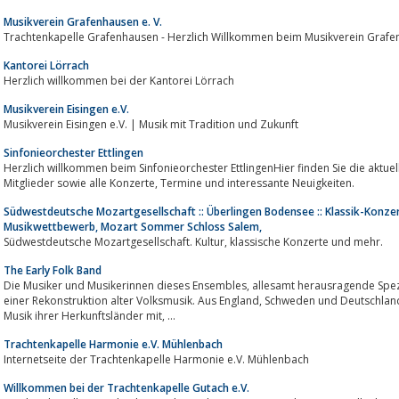
Musikverein Grafenhausen e. V.
Trachtenkapelle Grafenhausen - Herzlich Willkommen beim Musikverein Grafen
Kantorei Lörrach
Herzlich willkommen bei der Kantorei Lörrach
Musikverein Eisingen e.V.
Musikverein Eisingen e.V. | Musik mit Tradition und Zukunft
Sinfonieorchester Ettlingen
Herzlich willkommen beim Sinfonieorchester EttlingenHier finden Sie die aktuellst
Mitglieder sowie alle Konzerte, Termine und interessante Neuigkeiten.
Südwestdeutsche Mozartgesellschaft :: Überlingen Bodensee :: Klassik-Konzer
Musikwettbewerb, Mozart Sommer Schloss Salem,
Südwestdeutsche Mozartgesellschaft. Kultur, klassische Konzerte und mehr.
The Early Folk Band
Die Musiker und Musikerinnen dieses Ensembles, allesamt herausragende Spezialisten für Alte Musik, wagen den Versuch
einer Rekonstruktion alter Volksmusik. Aus England, Schweden und Deutschland stammend, bringen sie die traditionelle
Musik ihrer Herkunftsländer mit, ...
Trachtenkapelle Harmonie e.V. Mühlenbach
Internetseite der Trachtenkapelle Harmonie e.V. Mühlenbach
Willkommen bei der Trachtenkapelle Gutach e.V.