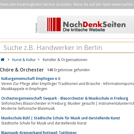
nen den bestmöglichen Service zu bieten. Wenn Sie auf der Seite weitersurfen 
Kunst & Kultur
Künstler & Organisationen
Chöre & Orchester
140
Ergebnisse gefunden
Kulturgemeinschaft Empfingen e.V.
Verein Zur Pflege alter Empfinger Traditionen und Bräuche - Informationsportal der Narrenzun
Musikkappele in Empfingen
Orchestergemeinschaft Seepark - Blasorchester & Musikschule in Freiburg
Sinfonisches Blasorchester in Freiburg. Musiker gesucht | Instrumentalunterric
Moderne Sinfonische Blasmusik
Musikschule Bühl | Städtische Schule für Musik und darstellende Kunst
Städtische Schule für Musik und darstellende Kunst
Blasmusik-Kreisverband Rottweil-Tuttlingen