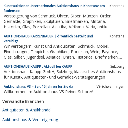
Auktionshaus.
Kunstauktionen-Internationales Auktionshaus in Konstanz am
Konstanz
Bodensee
Versteigerung von Schmuck, Uhren, Silber, Münzen, Orden,
Gemälde, Graphiken, Skulpturen, Briefmarken, Militaria,
Historika, Glas, Porzellan, Asiatika, Afrikana, Varia, antike
Spielwaren, Luxus- und Designobjekte, Möbel,
AUKTIONSHAUS KARRENBAUER | öffentlich bestellt und
Konstanz
Einrichtungsgegenstände, Lampen, Teppiche und vielem mehr!
vereidigt
Wir versteigern: Kunst und Antiquitäten, Schmuck, Möbel,
Einrichtungen, Teppiche, Graphiken, Porzellan, Wein, Fayence,
Glas, Silber, Jugendstil, Asiatica, Uhren, Historica, Briefmarken,
Münzen, Design und anderes.
AUKTIONSHAUS KAUPP : Aktuell bei KAUPP
Sulzburg
Auktionshaus Kaupp GmbH, Sulzburg; klassisches Auktionshaus
für Kunst-, Antiquitäten- und Gemälde-Versteigerungen
Auktionshaus VS – Seit 15 Jahren für Sie da
VS-Schwenningen
Willkommen im Auktionshaus VS Reiner Schorer!
Verwandte Branchen
Antiquitäten & Antikhandel
Auktionshaus & Versteigerung