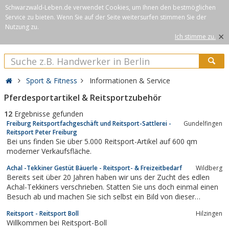
Schwarzwald-Leben.de verwendet Cookies, um Ihnen den bestmöglichen
Service zu bieten. Wenn Sie auf der Seite weitersurfen stimmen Sie der
Nutzung zu.
×
Ich stimme zu.
Sport & Fitness
Informationen & Service
Pferdesportartikel & Reitsportzubehör
12
Ergebnisse gefunden
Freiburg Reitsportfachgeschäft und Reitsport-Sattlerei -
Gundelfingen
Reitsport Peter Freiburg
Bei uns finden Sie über 5.000 Reitsport-Artikel auf 600 qm
moderner Verkaufsfläche.
Achal -Tekkiner Gestüt Bäuerle - Reitsport- & Freizeitbedarf
Wildberg
Bereits seit über 20 Jahren haben wir uns der Zucht des edlen
Achal-Tekkiners verschrieben. Statten Sie uns doch einmal einen
Besuch ab und machen Sie sich selbst ein Bild von dieser
besonderen Rasse!Außerdem haben wir auch Angebote für
Reitsport - Reitsport Boll
Hilzingen
Einsteller, ermöglichen aber auch Unterricht und erfreuen uns an
Willkommen bei Reitsport-Boll
zahlreichen Aktivitäten,...