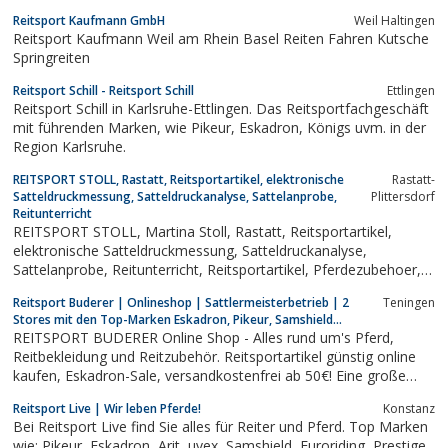
Reitsport Kaufmann GmbH
Weil Haltingen
Reitsport Kaufmann Weil am Rhein Basel Reiten Fahren Kutsche
Springreiten
Reitsport Schill - Reitsport Schill
Ettlingen
Reitsport Schill in Karlsruhe-Ettlingen. Das Reitsportfachgeschäft
mit führenden Marken, wie Pikeur, Eskadron, Königs uvm. in der
Region Karlsruhe.
REITSPORT STOLL, Rastatt, Reitsportartikel, elektronische
Rastatt-
Satteldruckmessung, Satteldruckanalyse, Sattelanprobe,
Plittersdorf
Reitunterricht
REITSPORT STOLL, Martina Stoll, Rastatt, Reitsportartikel,
elektronische Satteldruckmessung, Satteldruckanalyse,
Sattelanprobe, Reitunterricht, Reitsportartikel, Pferdezubehoer,
Onlineshop
Reitsport Buderer | Onlineshop | Sattlermeisterbetrieb | 2
Teningen
Stores mit den Top-Marken Eskadron, Pikeur, Samshield...
REITSPORT BUDERER Online Shop - Alles rund um's Pferd,
Reitbekleidung und Reitzubehör. Reitsportartikel günstig online
kaufen, Eskadron-Sale, versandkostenfrei ab 50€! Eine große
Auswahl an Marken Reitsport - Artikel finden Sie aus einer Hand
Reitsport Live | Wir leben Pferde!
Konstanz
in einem Onlineshop für den Pferdesport. Wenn Reiten ihr Hobby
Bei Reitsport Live find Sie alles für Reiter und Pferd. Top Marken
ist, dann finden...
wie: Pikeur, Eskadron, Arit, uvex, Samshield, Euroriding, Prestige,