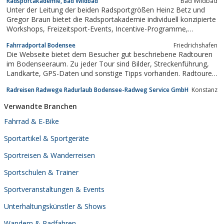
Radsportakademie, Bad Wildbad
Bad Wildbad
dem richtigen Funken Humor, zusammen.
Unter der Leitung der beiden Radsportgrößen Heinz Betz und
Gregor Braun bietet die Radsportakademie individuell konzipierte
Workshops, Freizeitsport-Events, Incentive-Programme,
Veranstaltungsmanagement sowie Radsport-Consulting.
Fahrradportal Bodensee
Friedrichshafen
Die Webseite bietet dem Besucher gut beschriebene Radtouren
im Bodenseeraum. Zu jeder Tour sind Bilder, Streckenführung,
Landkarte, GPS-Daten und sonstige Tipps vorhanden. Radtouren
in flachem Gelände wie „rund um den Bodensee“ bis hin zu
Radreisen Radwege Radurlaub Bodensee-Radweg Service GmbH
Konstanz
Bergtouren sprechen Biker mit jedem Fitnesszustand an.
Verwandte Branchen
Fahrrad & E-Bike
Sportartikel & Sportgeräte
Sportreisen & Wanderreisen
Sportschulen & Trainer
Sportveranstaltungen & Events
Unterhaltungskünstler & Shows
Wandern & Radfahren