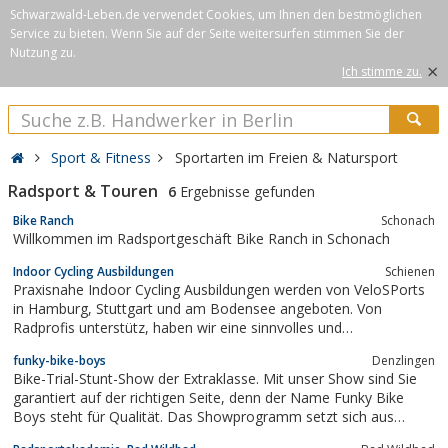
Schwarzwald-Leben.de verwendet Cookies, um Ihnen den bestmöglichen
Service zu bieten. Wenn Sie auf der Seite weitersurfen stimmen Sie der
Nutzung zu.
×
Ich stimme zu.
Sport & Fitness
Sportarten im Freien & Natursport
Radsport & Touren
6
Ergebnisse gefunden
Bike Ranch
Schonach
Willkommen im Radsportgeschäft Bike Ranch in Schonach
Indoor Cycling Ausbildungen
Schienen
Praxisnahe Indoor Cycling Ausbildungen werden von VeloSPorts
in Hamburg, Stuttgart und am Bodensee angeboten. Von
Radprofis unterstütz, haben wir eine sinnvolles und
motivierendes Konzept entwickelt, um Indoor Cycling
funky-bike-boys
Denzlingen
Instruktoren auf hohem Niveau auszubilden.
Bike-Trial-Stunt-Show der Extraklasse. Mit unser Show sind Sie
garantiert auf der richtigen Seite, denn der Name Funky Bike
Boys steht für Qualität. Das Showprogramm setzt sich aus
einem Jahrzehnt gesammelter Wettkampferfahrung, gepaart mit