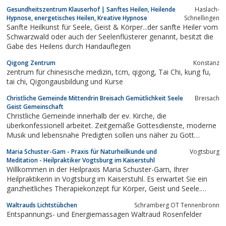
Leben. Flowkur - der neue Impuls bei Erschöpfung
Gesundheitszentrum Klauserhof | Sanftes Heilen, Heilende
Haslach-
Hypnose, energetisches Heilen, Kreative Hypnose
Schnellingen
Sanfte Heilkunst für Seele, Geist & Körper...der sanfte Heiler vom
Schwarzwald oder auch der Seelenflüsterer genannt, besitzt die
Gabe des Heilens durch Handauflegen
Qigong Zentrum
Konstanz
zentrum für chinesische medizin, tcm, qigong, Tai Chi, kung fu,
tai chi, Qigongausbildung und Kurse
Christliche Gemeinde Mittendrin Breisach Gemütlichkeit Seele
Breisach
Geist Gemeinschaft
Christliche Gemeinde innerhalb der ev. Kirche, die
überkonfessionell arbeitet. Zeitgemäße Gottesdienste, moderne
Musik und lebensnahe Predigten sollen uns näher zu Gott
bringen. Parallel zu diesen Programmen, die für alle Menschen
Maria Schuster-Gam - Praxis für Naturheilkunde und
Vogtsburg
ohne Ansehen der Person oder der Konfession angeboten
Meditation - Heilpraktiker Vogtsburg im Kaiserstuhl
werden, werden auch Kinderprogramme...
Willkommen in der Heilpraxis Maria Schuster-Gam, Ihrer
Heilpraktikerin in Vogtsburg im Kaiserstuhl. Es erwartet Sie ein
ganzheitliches Therapiekonzept für Körper, Geist und Seele.
Neben der homöopathischen Behandlungstherapie erfahren Sie
Waltrauds Lichtstübchen
Schramberg OT Tennenbronn
durch Meditation, Atementspannungstechniken,
Entspannungs- und Energiemassagen Waltraud Rosenfelder
Fußreflexzonentherapie oder einer Anwendung...