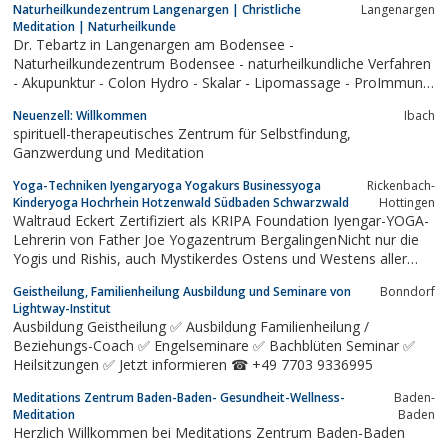
Naturheilkundezentrum Langenargen | Christliche
Langenargen
Meditation | Naturheilkunde
Dr. Tebartz in Langenargen am Bodensee -
Naturheilkundezentrum Bodensee - naturheilkundliche Verfahren
- Akupunktur - Colon Hydro - Skalar - Lipomassage - ProImmun
M - MORA - Schmerztherapie - Homöopathie - Krebsabwehr
Neuenzell: Willkommen
Ibach
spirituell-therapeutisches Zentrum für Selbstfindung,
Ganzwerdung und Meditation
Yoga-Techniken Iyengaryoga Yogakurs Businessyoga
Rickenbach-
Kinderyoga Hochrhein Hotzenwald Südbaden Schwarzwald
Hottingen
Waltraud Eckert Zertifiziert als KRIPA Foundation Iyengar-YOGA-
Lehrerin von Father Joe Yogazentrum BergalingenNicht nur die
Yogis und Rishis, auch Mystikerdes Ostens und Westens aller
Zeitenverweisen uns auf die Wichtigkeit des Herzens.So auch die
Geistheilung, Familienheilung Ausbildung und Seminare von
Bonndorf
Wüstenväter des 3. und 4. Jahr-hunderts, sie sprechen vom...
Lightway-Institut
Ausbildung Geistheilung ✅ Ausbildung Familienheilung /
Beziehungs-Coach ✅ Engelseminare ✅ Bachblüten Seminar ✅
Heilsitzungen ✅ Jetzt informieren ☎ +49 7703 9336995
Meditations Zentrum Baden-Baden- Gesundheit-Wellness-
Baden-
Meditation
Baden
Herzlich Willkommen bei Meditations Zentrum Baden-Baden