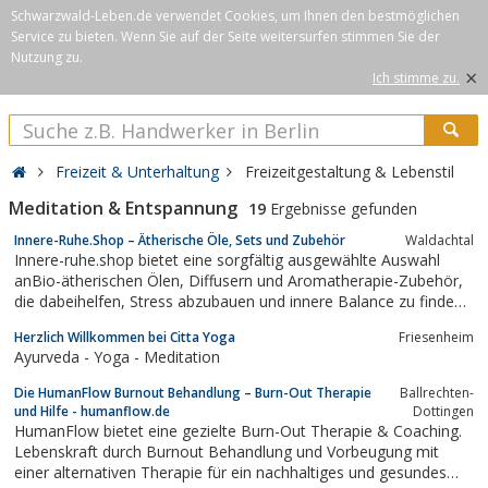
Schwarzwald-Leben.de verwendet Cookies, um Ihnen den bestmöglichen
Service zu bieten. Wenn Sie auf der Seite weitersurfen stimmen Sie der
Nutzung zu.
×
Ich stimme zu.
Freizeit & Unterhaltung
Freizeitgestaltung & Lebenstil
Meditation & Entspannung
19
Ergebnisse gefunden
Innere-Ruhe.Shop – Ätherische Öle, Sets und Zubehör
Waldachtal
Innere-ruhe.shop bietet eine sorgfältig ausgewählte Auswahl
anBio-ätherischen Ölen, Diffusern und Aromatherapie-Zubehör,
die dabeihelfen, Stress abzubauen und innere Balance zu finden.
Wir führenausschließlich Produkte von höchster Qualität, die
Herzlich Willkommen bei Citta Yoga
Friesenheim
sorgfältig geprüftund nachhaltig gewonnen wurden. Ob für...
Ayurveda - Yoga - Meditation
Die HumanFlow Burnout Behandlung – Burn-Out Therapie
Ballrechten-
und Hilfe - humanflow.de
Dottingen
HumanFlow bietet eine gezielte Burn-Out Therapie & Coaching.
Lebenskraft durch Burnout Behandlung und Vorbeugung mit
einer alternativen Therapie für ein nachhaltiges und gesundes