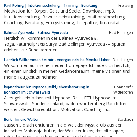
Paul Röhrig | Intuitionsschulung - Training - Beratung
Freiburg
Motivation für Körper, Geist und Seele, Download, mp3,
Intuitionsschulung, Bewusstseinstraining, Intuitionsforschung,
Coaching, Beratung, Erfolgstraining, Telepathie, Kreativität,
Persönlichkeitstraining,Persönlichkeitsentwicklung, Hellhören,
Balinea-Ayurveda - Balinea-Ayurveda
Bad Bellingen
Hellfühlen,Hellsehschulungen,
Herzlich Willkommen in der Balinea Ayurveda &
Yoga,Naturheilpraxis Surya Bad Bellingen.Ayurveda --- spüren,
erleben, zur Ruhe kommen
Herzlich Willkommen bei mir - energieundruhe Monika Huber
Dauchingen
Willkommen auf meiner neuen Homepage.Ich lade dich herzlich,
ein einen Einblick in meinen Gedankenraum, meine Visionen und
meine Tätigkeit zu nehmen.
hypnotiseur.biz Hypnose,Reiki,Lebensberatung in
Bonndorf /
Bonndorf im Schwarzwald
Wittlekofen
Alles geht einfacher, mit Hypnose. Reiki, EFT Hypnose im
Schwarzwald, Süddeutschland, baden württemberg Rauch-frei
werden, Gewichtsreduktion, Motivation, Coaching in
Extremsituationen
Berk - Innere Welten
Stockach
Lassen Sie sich entführen in die Welt der Mystik. Ob aus der
indischen Maharaja Kultur; der Welt der Inkas; das alte Japan;
oder die amerikanischen Indianer - wir haben aus vielen