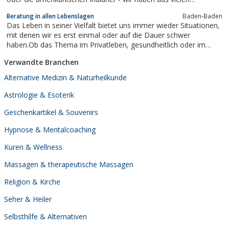
Hochkulturen deren Schätze gesucht und gesammelt.
Beratung in allen Lebenslagen
Baden-Baden
Das Leben in seiner Vielfalt bietet uns immer wieder Situationen,
mit denen wir es erst einmal oder auf die Dauer schwer
haben.Ob das Thema im Privatleben, gesundheitlich oder im
Beruf angesiedelt ist: Ich begleite Sie dabei, mit Ihrer Situation
Verwandte Branchen
angemessen umzugehen.
Alternative Medizin & Naturheilkunde
Astrologie & Esoterik
Geschenkartikel & Souvenirs
Hypnose & Mentalcoaching
Kuren & Wellness
Massagen & therapeutische Massagen
Religion & Kirche
Seher & Heiler
Selbsthilfe & Alternativen