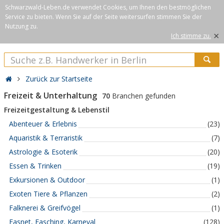
Schwarzwald-Leben.de verwendet Cookies, um Ihnen den bestmöglichen
Service zu bieten. Wenn Sie auf der Seite weitersurfen stimmen Sie der
Nutzung zu.
×
Ich stimme zu.
Zurück zur Startseite
Freizeit & Unterhaltung
70
Branchen gefunden
Freizeitgestaltung & Lebenstil
Abenteuer & Erlebnis
(23)
Aquaristik & Terraristik
(7)
Astrologie & Esoterik
(20)
Essen & Trinken
(19)
Exkursionen & Outdoor
(1)
Exoten Tiere & Pflanzen
(2)
Falknerei & Greifvögel
(1)
Fasnet, Fasching, Karneval
(128)