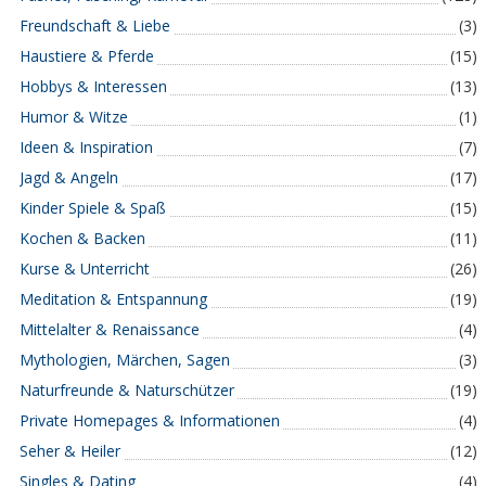
Freundschaft & Liebe
(3)
Haustiere & Pferde
(15)
Hobbys & Interessen
(13)
Humor & Witze
(1)
Ideen & Inspiration
(7)
Jagd & Angeln
(17)
Kinder Spiele & Spaß
(15)
Kochen & Backen
(11)
Kurse & Unterricht
(26)
Meditation & Entspannung
(19)
Mittelalter & Renaissance
(4)
Mythologien, Märchen, Sagen
(3)
Naturfreunde & Naturschützer
(19)
Private Homepages & Informationen
(4)
Seher & Heiler
(12)
Singles & Dating
(4)