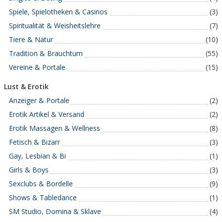
Spiele, Spielotheken & Casinos
(3)
Spiritualität & Weisheitslehre
(7)
Tiere & Natur
(10)
Tradition & Brauchtum
(55)
Vereine & Portale
(15)
Lust & Erotik
Anzeiger & Portale
(2)
Erotik Artikel & Versand
(2)
Erotik Massagen & Wellness
(8)
Fetisch & Bizarr
(3)
Gay, Lesbian & Bi
(1)
Girls & Boys
(3)
Sexclubs & Bordelle
(9)
Shows & Tabledance
(1)
SM Studio, Domina & Sklave
(4)