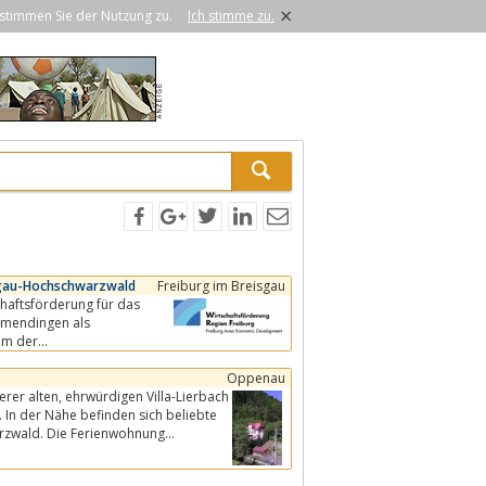
×
stimmen Sie der Nutzung zu.
Ich stimme zu.
sgau-Hochschwarzwald
Freiburg im Breisgau
chaftsförderung für das
mmendingen als
eam der
Oppenau
Villa-Lierbach
te
Schwarzwald. Die Ferienwohnung...