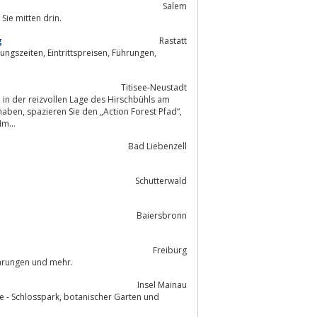
Salem
Sie mitten drin.
g
Rastatt
isen, Führungen,
Titisee-Neustadt
est Pfad“,
ert werden, entlang. Im...
Bad Liebenzell
Schutterwald
Baiersbronn
Freiburg
führungen und mehr.
Insel Mainau