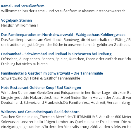
Kamel- und Straußenfarm
Willkommen bei der Kamel- und Straußenfarm in Rheinmünster-Schwarzach
Vogelpark Steinen
Herzlich Willkommen !
Das Familienparadies im Nordschwarzwald - Waldgasthaus Kohlbergwiese
Das Familienparadies am Gertelbach-Rundweg, direkt unterhalb des Plättig / Bühlerhöhe im Nordschwarzwald. Genießen Sie
die traditionell, gut bürgerliche Küche in unserem familiär geführten Gasthaus.
Dreisambad - Schwimmbad und Freibad in Kirchzarten bei Freiburg
Erfrischen, Ausspannen, Sonnen, Spielen, Rutschen, Essen oder einfach nur Schwimmen - Das Dreisambad in Kirchzarten bei
Freiburg hat vieles zu bieten.
Familienhotel & Gasthof im Schwarzwald » Die Tannenmühle
Schwarzwaldidyll Hotel & Gasthof Tannenmühle
Hote Restaurant Goldener Knopf Bad Säckingen
Wir laden Sie ein zum Genießen und Entspannen in herrlicher Lage - direkt in 
längste gedeckte Holzbrücke.Unser Hotel finden Sie im Herzen der Altstadt vo
Deutschland, Schweiz und Frankreich.Ob Famil
Wellness- und Gesundheitspark Bad Schönborn
Tauchen Sie ein in das „Thermen-Meer“ des THERMARIUMS. Aus über 600 Metern Tiefe sprudelt das wohlig warme Thermal-
Solewasser unserer heilkräftigen Lambertus-Quelle aus der Erde hervor. Die na
einzigartigen gesundheitsfördernden Mineralisierung zählt zu den stärksten Hei