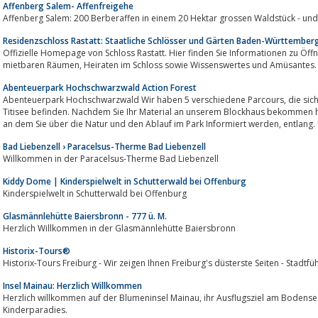
Affenberg Salem- Affenfreigehe
Affenberg Salem: 200 Berberaffen in einem 20 Hektar grossen Waldstück - und 
Residenzschloss Rastatt: Staatliche Schlösser und Gärten Baden-Württember
Offizielle Homepage von Schloss Rastatt. Hier finden Sie Informationen zu Öffnungszeiten, Eintrittspre
mietbaren Räumen, Heiraten im Schloss sowie Wissenswertes und Amüsantes.
Abenteuerpark Hochschwarzwald Action Forest
Abenteuerpark Hochschwarzwald Wir haben 5 verschiedene Parcours, die sich in der reizvollen Lage des Hirschbühls am
Titisee befinden. Nachdem Sie Ihr Material an unserem Blockhaus bekommen haben, spazieren Sie den „Action For
an dem Sie über die Natur und den Ablauf im Park Informi
Bad Liebenzell › Paracelsus-Therme Bad Liebenzell
Willkommen in der Paracelsus-Therme Bad Liebenzell
Kiddy Dome | Kinderspielwelt in Schutterwald bei Offenburg
Kinderspielwelt in Schutterwald bei Offenburg
Glasmännlehütte Baiersbronn - 777 ü. M.
Herzlich Willkommen in der Glasmännlehütte Baiersbronn
Historix-Tours®
Historix-Tours Freiburg - Wir zeigen Ihnen Freiburg's düsterste Seiten - Stadt
Insel Mainau: Herzlich Willkommen
Herzlich willkommen auf der Blumeninsel Mainau, ihr Ausflugsziel am Bodensee - Schlosspark, botanischer Garten und
Kinderparadies.