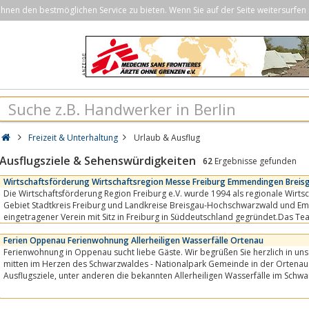
nen den bestmöglichen Service zu bieten. Wenn Sie auf der Seite weitersurfen 
Freizeit & Unterhaltung
Urlaub & Ausflug
Ausflugsziele & Sehenswürdigkeiten
62
Ergebnisse gefunden
Wirtschaftsförderung Wirtschaftsregion Messe Freiburg Emmendingen Brei
Die Wirtschaftsförderung Region Freiburg e.V. wurde 1994 als regionale Wirts
Gebiet Stadtkreis Freiburg und Landkreise Breisgau-Hochschwarzwald und E
eingetragener Verein mit Sitz in Freiburg in Süddeutschland gegründet.Das T
Wirtschaftsförderung Region Freiburg hat ein offenes Ohr...
Ferien Oppenau Ferienwohnung Allerheiligen Wasserfälle Ortenau
Ferienwohnung in Oppenau sucht liebe Gäste. Wir begrüßen Sie herzlich in unserer alten, ehrwürdigen 
mitten im Herzen des Schwarzwaldes - Nationalpark Gemeinde in der Ortenau. In der Nähe befinden sich belieb
Ausflugsziele, unter anderen die bekannten Allerheiligen Wasserfälle im 