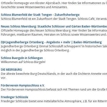
Offizielle Homepage von Kloster Alpirsbach. Hier finden Sie Informationen zu Öffnungszeiten, Eintritt
Geschichte sowie Wissenswertes und Amüsantes.
Schloss Blumenfeld der Stadt Tengen - Zukunftsherberge
Neues Schloss Meersburg: Staatliche Schlösser und Gärten Baden-Württembe
Offizielle Homepage des Neuen Schloss Meersburg. Hier finden Sie Informationen zu Öffnun
Führungen, mietbaren Räumen, Heiraten im Schloss sowie Wissenswert
DJH Jugendherberge Ortenberg - Angebote + mehr | Baden-Württemberg
Jugendherberge Ortenberg: Einmal Schlossluft schnuppern? In historischen Säle
möglich in der Jugendherberge Schloss Ortenberg .
Schloss Buergeln in Schliengen
Willkommen auf Schloss Bürgeln!
DIE MEERSBURG
Die älteste bewohnte Burg Deutschlands, in der auch die Dichterin Annette von Droste-Hülshoff wohnte, stellt sich im Internet
vor.
Förderverein Humpisschloss e.V.
Der Förderverein Humpisschloss befasst sich mit Themen rund um die Große
Friedinger Schlössle
Friedinger Schlössle bietet eine mittelalterliche Atmosphäre, z.B. für 