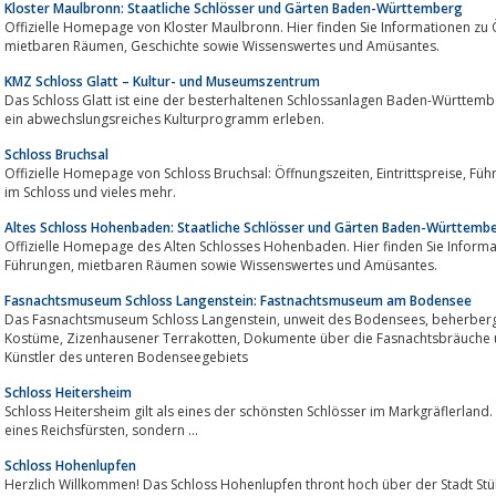
Kloster Maulbronn: Staatliche Schlösser und Gärten Baden-Württemberg
Offizielle Homepage von Kloster Maulbronn. Hier finden Sie Informationen zu Öffnungszeiten, Eintritt
mietbaren Räumen, Geschichte sowie Wissenswertes und Amüsantes.
KMZ Schloss Glatt – Kultur- und Museumszentrum
Das Schloss Glatt ist eine der besterhaltenen Schlossanlagen Baden-Württem
ein abwechslungsreiches Kulturprogramm erleben.
Schloss Bruchsal
Offizielle Homepage von Schloss Bruchsal: Öffnungszeiten, Eintrittspreise, Führungszeiten, mietbare Räume, Infos zu Heiraten
im Schloss und vieles mehr.
Altes Schloss Hohenbaden: Staatliche Schlösser und Gärten Baden-Württemb
Offizielle Homepage des Alten Schlosses Hohenbaden. Hier finden Sie Informationen zu Öff
Führungen, mietbaren Räumen sowie Wissenswertes und Amüsantes.
Fasnachtsmuseum Schloss Langenstein: Fastnachtsmuseum am Bodensee
Das Fasnachtsmuseum Schloss Langenstein, unweit des Bodensees, beherberg auf über 1000 qm2 Masken und Fastnachts -
Kostüme, Zizenhausener Terrakotten, Dokumente über die Fasnachtsbräuche und Fastnachts-Kunst der Bedeutendsten
Künstler des unteren Bodenseegebiets
Schloss Heitersheim
Schloss Heitersheim gilt als eines der schönsten Schlösser im Markgräflerland.
eines Reichsfürsten, sondern ...
Schloss Hohenlupfen
Herzlich Willkommen! Das Schloss Hohenlupfen thront hoch über der Stadt Stü