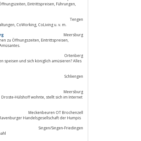
spreisen, Führungen,
Tengen
Schloss Blumenfeld ist ein Zukunftsort der Stadt Tengen. Schloss Café, Veranstaltungen, CoWorking, CoLiving u. v. m.
rg
Meersburg
gszeiten, Eintrittspreisen,
es und Amüsantes.
Ortenberg
n speisen und sich königlich amüsieren? Alles
Schliengen
Meersburg
Meckenbeuren OT Brochenzell
 Ravenburger Handelsgesellschaft der Humpis
Singen/Singen-Friedingen
ein Rittermahl