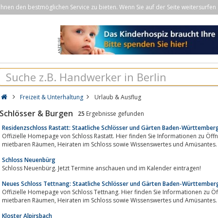
nen den bestmöglichen Service zu bieten. Wenn Sie auf der Seite weitersurfen 
Freizeit & Unterhaltung
Urlaub & Ausflug
Schlösser & Burgen
25
Ergebnisse gefunden
Residenzschloss Rastatt: Staatliche Schlösser und Gärten Baden-Württember
Offizielle Homepage von Schloss Rastatt. Hier finden Sie Informationen zu Öffnungszeiten, Eintrittspre
mietbaren Räumen, Heiraten im Schloss sowie Wissenswertes und Amüsantes.
Schloss Neuenbürg
Schloss Neuenbürg. Jetzt Termine anschauen und im Kalender eintragen!
Neues Schloss Tettnang: Staatliche Schlösser und Gärten Baden-Württember
Offizielle Homepage von Schloss Tettnang. Hier finden Sie Informationen zu Öffnungszeiten, Eintrittsp
mietbaren Räumen, Heiraten im Schloss sowie Wissenswertes und Amüsantes.
Kloster Alpirsbach