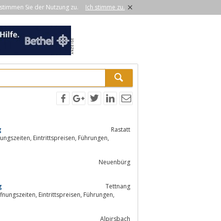
×
stimmen Sie der Nutzung zu.
Ich stimme zu.
g
Rastatt
isen, Führungen,
Neuenbürg
g
Tettnang
reisen, Führungen,
Alpirsbach