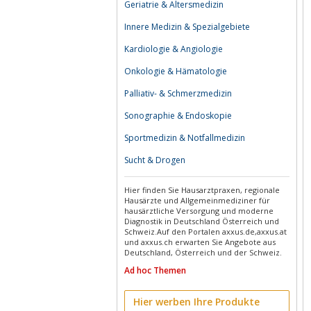
Geriatrie & Altersmedizin
Innere Medizin & Spezialgebiete
Kardiologie & Angiologie
Onkologie & Hämatologie
Palliativ- & Schmerzmedizin
Sonographie & Endoskopie
Sportmedizin & Notfallmedizin
Sucht & Drogen
Hier finden Sie Hausarztpraxen, regionale
Hausärzte und Allgemeinmediziner für
hausärztliche Versorgung und moderne
Diagnostik in Deutschland Österreich und
Schweiz.Auf den Portalen axxus.de,axxus.at
und axxus.ch erwarten Sie Angebote aus
Deutschland, Österreich und der Schweiz.
Ad hoc Themen
Hier werben Ihre Produkte