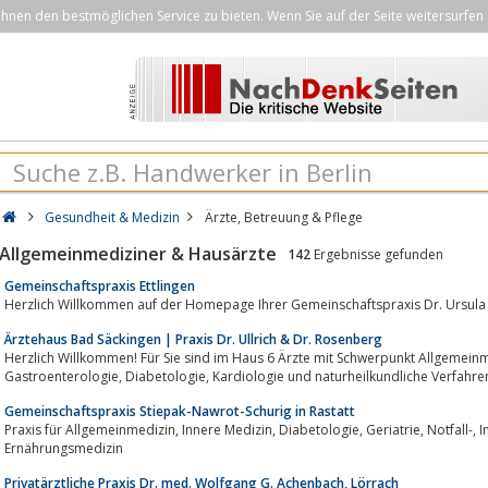
nen den bestmöglichen Service zu bieten. Wenn Sie auf der Seite weitersurfen 
Gesundheit & Medizin
Ärzte, Betreuung & Pflege
Allgemeinmediziner & Hausärzte
142
Ergebnisse gefunden
Gemeinschaftspraxis Ettlingen
Ärztehaus Bad Säckingen | Praxis Dr. Ullrich & Dr. Rosenberg
Herzlich Willkommen! Für Sie sind im Haus 6 Ärzte mit Schwerpunkt Allgemeinmedizin, Innere Medizin, 
Gastroenterologie, Diabetologie, Kardiologie und naturheilkundliche Verfa
Gemeinschaftspraxis Stiepak-Nawrot-Schurig in Rastatt
Praxis für Allgemeinmedizin, Innere Medizin, Diabetologie, Geriatrie, Notfall-, Intensiv-, Palliativmedizin, Akupunktur und
Ernährungsmedizin
Privatärztliche Praxis Dr. med. Wolfgang G. Achenbach, Lörrach