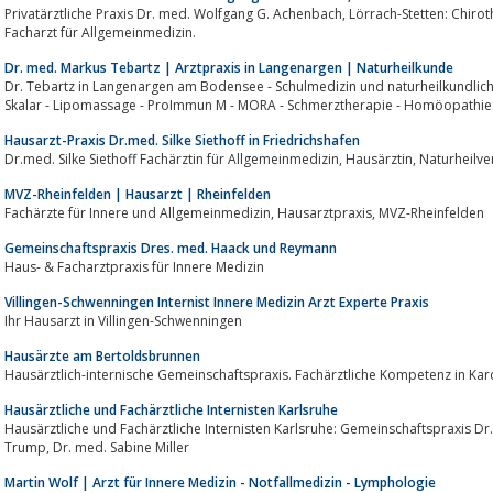
Privatärztliche Praxis Dr. med. Wolfgang G. Achenbach, Lörrach-Stetten: Chirotherapie - Naturheilverfahren - Akupunktur;
Facharzt für Allgemeinmedizin.
Dr. med. Markus Tebartz | Arztpraxis in Langenargen | Naturheilkunde
Dr. Tebartz in Langenargen am Bodensee - Schulmedizin und naturheilkundlich
Skalar - Lipomassage - ProImmun M - MORA - Schmerztherapie - Homöopathie
Hausarzt-Praxis Dr.med. Silke Siethoff in Friedrichshafen
MVZ-Rheinfelden | Hausarzt | Rheinfelden
Fachärzte für Innere und Allgemeinmedizin, Hausarztpraxis, MVZ-Rheinfelden
Gemeinschaftspraxis Dres. med. Haack und Reymann
Haus- & Facharztpraxis für Innere Medizin
Villingen-Schwenningen Internist Innere Medizin Arzt Experte Praxis
Ihr Hausarzt in Villingen-Schwenningen
Hausärzte am Bertoldsbrunnen
Hausärztliche und Fachärztliche Internisten Karlsruhe
Hausärztliche und Fachärztliche Internisten Karlsruhe: Gemeinschaftspraxis Dr. med. Peter Baade
Trump, Dr. med. Sabine Miller
Martin Wolf | Arzt für Innere Medizin - Notfallmedizin - Lymphologie