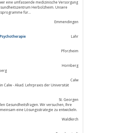
 Gesundheitszentrum Herbolzheim. Unsere
orgung, Vorsorge, Lymphödem, Gesundheitsprogramme für...
Emmendingen
 Psychotherapie
Lahr
Pforzheim
Hornberg
erg und Triberg
Calw
n Calw - Akad. Lehrpraxis der Universität
St. Georgen
en Gesundheitsfragen. Wir versuchen, Ihre
meinsam eine Lösungsstrategie zu entwickeln.
Waldkirch