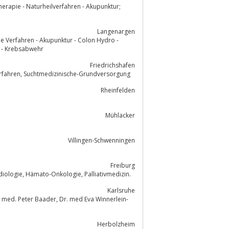
Langenargen
e Verfahren - Akupunktur - Colon Hydro -
 - Krebsabwehr
Friedrichshafen
Dr.med. Silke Siethoff Fachärztin für Allgemeinmedizin, Hausärztin, Naturheilverfahren, Suchtmedizinische-Grundversorgung
Rheinfelden
Mühlacker
Villingen-Schwenningen
Freiburg
Hausärztlich-internische Gemeinschaftspraxis. Fachärztliche Kompetenz in Kardiologie, Hämato-Onkologie, Palliativmedizin.
Karlsruhe
r, Dr. med Eva Winnerlein-
Herbolzheim