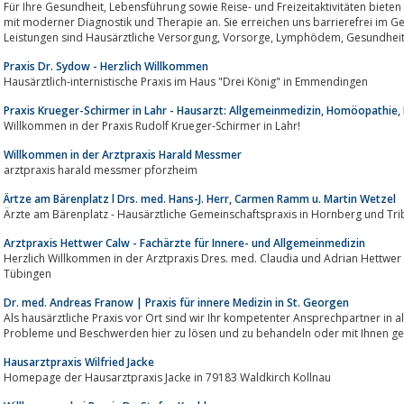
Für Ihre Gesundheit, Lebensführung sowie Reise- und Freizeitaktivitäten bieten wir eine umfassende medizinische Versorgung
mit moderner Diagnostik und Therapie an. Sie erreichen uns barrierefrei im
Leistungen sind Hausärztliche Vers
Praxis Dr. Sydow - Herzlich Willkommen
Hausärztlich-internistische Praxis im Haus "Drei König" in Emmendingen
Praxis Krueger-Schirmer in Lahr - Hausarzt: Allgemeinmedizin, Homöopathie,
Willkommen in der Praxis Rudolf Krueger-Schirmer in Lahr!
Willkommen in der Arztpraxis Harald Messmer
arztpraxis harald messmer pforzheim
Ärtze am Bärenplatz l Drs. med. Hans-J. Herr, Carmen Ramm u. Martin Wetzel
Ärzte am Bärenplatz - Hausärztliche Gemeinschaftspraxis in Hornb
Arztpraxis Hettwer Calw - Fachärzte für Innere- und Allgemeinmedizin
Herzlich Willkommen in der Arztpraxis Dres. med. Claudia und Adrian Hettwer i
Tübingen
Dr. med. Andreas Franow | Praxis für innere Medizin in St. Georgen
Als hausärztliche Praxis vor Ort sind wir Ihr kompetenter Ansprechpartner in all
Probleme und Beschwerden hier zu lösen und zu behandeln oder mit Ihnen ge
Hausarztpraxis Wilfried Jacke
Homepage der Hausarztpraxis Jacke in 79183 Waldkirch Kollnau