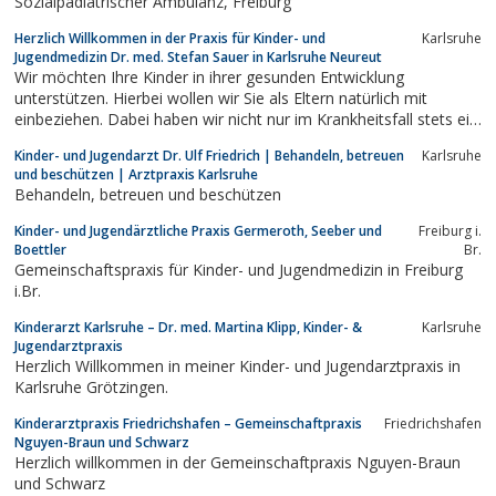
Sozialpädiatrischer Ambulanz, Freiburg
Herzlich Willkommen in der Praxis für Kinder- und
Karlsruhe
Jugendmedizin Dr. med. Stefan Sauer in Karlsruhe Neureut
Wir möchten Ihre Kinder in ihrer gesunden Entwicklung
unterstützen. Hierbei wollen wir Sie als Eltern natürlich mit
einbeziehen. Dabei haben wir nicht nur im Krankheitsfall stets ein
offenes Ohr für Ihre Fragen und großen oder kleinen Probleme.
Kinder- und Jugendarzt Dr. Ulf Friedrich | Behandeln, betreuen
Karlsruhe
Wir begleiten Ihre Kinder als kinder- und jugendmedizinisches
und beschützen | Arztpraxis Karlsruhe
Praxisteam vom Säugling...
Behandeln, betreuen und beschützen
Kinder- und Jugendärztliche Praxis Germeroth, Seeber und
Freiburg i.
Boettler
Br.
Gemeinschaftspraxis für Kinder- und Jugendmedizin in Freiburg
i.Br.
Kinderarzt Karlsruhe – Dr. med. Martina Klipp, Kinder- &
Karlsruhe
Jugendarztpraxis
Herzlich Willkommen in meiner Kinder- und Jugendarztpraxis in
Karlsruhe Grötzingen.
Kinderarztpraxis Friedrichshafen – Gemeinschaftpraxis
Friedrichshafen
Nguyen-Braun und Schwarz
Herzlich willkommen in der Gemeinschaftpraxis Nguyen-Braun
und Schwarz