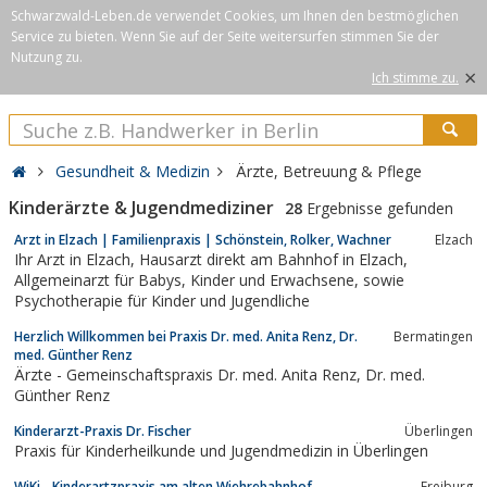
Schwarzwald-Leben.de verwendet Cookies, um Ihnen den bestmöglichen
Service zu bieten. Wenn Sie auf der Seite weitersurfen stimmen Sie der
Nutzung zu.
×
Ich stimme zu.
Gesundheit & Medizin
Ärzte, Betreuung & Pflege
Kinderärzte & Jugendmediziner
28
Ergebnisse gefunden
Arzt in Elzach | Familienpraxis | Schönstein, Rolker, Wachner
Elzach
Ihr Arzt in Elzach, Hausarzt direkt am Bahnhof in Elzach,
Allgemeinarzt für Babys, Kinder und Erwachsene, sowie
Psychotherapie für Kinder und Jugendliche
Herzlich Willkommen bei Praxis Dr. med. Anita Renz, Dr.
Bermatingen
med. Günther Renz
Ärzte - Gemeinschaftspraxis Dr. med. Anita Renz, Dr. med.
Günther Renz
Kinderarzt-Praxis Dr. Fischer
Überlingen
Praxis für Kinderheilkunde und Jugendmedizin in Überlingen
WiKi - Kinderartzpraxis am alten Wiehrebahnhof
Freiburg