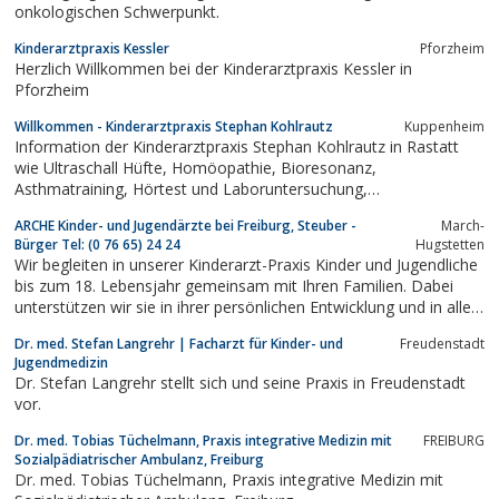
onkologischen Schwerpunkt.
Kinderarztpraxis Kessler
Pforzheim
Herzlich Willkommen bei der Kinderarztpraxis Kessler in
Pforzheim
Willkommen - Kinderarztpraxis Stephan Kohlrautz
Kuppenheim
Information der Kinderarztpraxis Stephan Kohlrautz in Rastatt
wie Ultraschall Hüfte, Homöopathie, Bioresonanz,
Asthmatraining, Hörtest und Laboruntersuchung,
Jugendarbeitsschutzuntersuchung,
ARCHE Kinder- und Jugendärzte bei Freiburg, Steuber -
March-
Sporttauglichkeitsuntersuchung
Bürger Tel: (0 76 65) 24 24
Hugstetten
Wir begleiten in unserer Kinderarzt-Praxis Kinder und Jugendliche
bis zum 18. Lebensjahr gemeinsam mit Ihren Familien. Dabei
unterstützen wir sie in ihrer persönlichen Entwicklung und in allen
Gesundheits- und Krankheitsfragen. Unser Weg ist eine sinnvolle
Dr. med. Stefan Langrehr | Facharzt für Kinder- und
Freudenstadt
Verbindung von Naturheilkunde und Homöopathie mit aktueller...
Jugendmedizin
Dr. Stefan Langrehr stellt sich und seine Praxis in Freudenstadt
vor.
Dr. med. Tobias Tüchelmann, Praxis integrative Medizin mit
FREIBURG
Sozialpädiatrischer Ambulanz, Freiburg
Dr. med. Tobias Tüchelmann, Praxis integrative Medizin mit