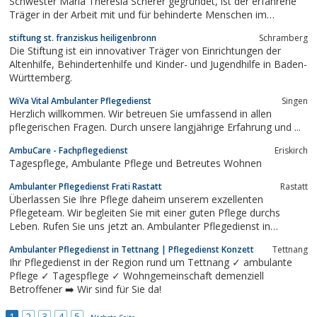
Schwester Maria Theresia Scherer gegründet, ist der erfahrene
Träger in der Arbeit mit und für behinderte Menschen im
Landkreis Lörrach.
stiftung st. franziskus heiligenbronn
Schramberg
Die Stiftung ist ein innovativer Träger von Einrichtungen der
Altenhilfe, Behindertenhilfe und Kinder- und Jugendhilfe in Baden-
Württemberg.
WiVa Vital Ambulanter Pflegedienst
Singen
Herzlich willkommen. Wir betreuen Sie umfassend in allen
pflegerischen Fragen. Durch unsere langjährige Erfahrung und ...
AmbuCare - Fachpflegedienst
Eriskirch
Tagespflege, Ambulante Pflege und Betreutes Wohnen
Ambulanter Pflegedienst Frati Rastatt
Rastatt
Überlassen Sie Ihre Pflege daheim unserem exzellenten
Pflegeteam. Wir begleiten Sie mit einer guten Pflege durchs
Leben. Rufen Sie uns jetzt an. Ambulanter Pflegedienst in
Rastatt, Karlsruhe und Umgebung.
Ambulanter Pflegedienst in Tettnang | Pflegedienst Konzett
Tettnang
Ihr Pflegedienst in der Region rund um Tettnang ✓ ambulante
Pflege ✓ Tagespflege ✓ Wohngemeinschaft demenziell
Betroffener ➡️ Wir sind für Sie da!
1
2
3
4
5