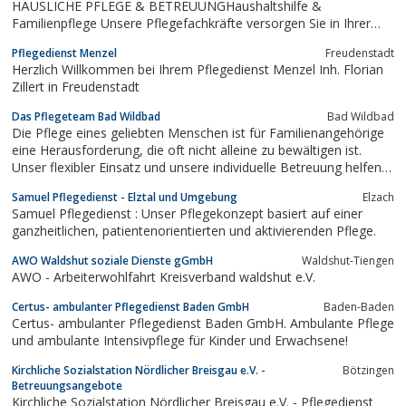
HÄUSLICHE PFLEGE & BETREUUNGHaushaltshilfe &
Familienpflege Unsere Pflegefachkräfte versorgen Sie in Ihrer
gewohnten häuslichen Umgebung, sowie in betreuten
Pflegedienst Menzel
Freudenstadt
Wohnanlagen. Erfahren Sie mehr über uns
Herzlich Willkommen bei Ihrem Pflegedienst Menzel Inh. Florian
Zillert in Freudenstadt
Das Pflegeteam Bad Wildbad
Bad Wildbad
Die Pflege eines geliebten Menschen ist für Familienangehörige
eine Herausforderung, die oft nicht alleine zu bewältigen ist.
Unser flexibler Einsatz und unsere individuelle Betreuung helfen
Ihnen bei der Bewältigung des Alltags.
Samuel Pflegedienst - Elztal und Umgebung
Elzach
Samuel Pflegedienst : Unser Pflegekonzept basiert auf einer
ganzheitlichen, patientenorientierten und aktivierenden Pflege.
AWO Waldshut soziale Dienste gGmbH
Waldshut-Tiengen
AWO - Arbeiterwohlfahrt Kreisverband waldshut e.V.
Certus- ambulanter Pflegedienst Baden GmbH
Baden-Baden
Certus- ambulanter Pflegedienst Baden GmbH. Ambulante Pflege
und ambulante Intensivpflege für Kinder und Erwachsene!
Kirchliche Sozialstation Nördlicher Breisgau e.V. -
Bötzingen
Betreuungsangebote
Kirchliche Sozialstation Nördlicher Breisgau e.V. - Pflegedienst