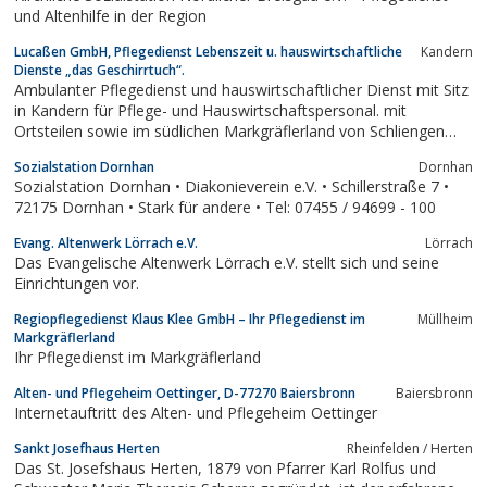
und Altenhilfe in der Region
Lucaßen GmbH, Pflegedienst Lebenszeit u. hauswirtschaftliche
Kandern
Dienste „das Geschirrtuch“.
Ambulanter Pflegedienst und hauswirtschaftlicher Dienst mit Sitz
in Kandern für Pflege- und Hauswirtschaftspersonal. mit
Ortsteilen sowie im südlichen Markgräflerland von Schliengen
über Bad Bellingen, Efringen Kirchen, Haltingen, Lörrach,
Sozialstation Dornhan
Dornhan
Rümmingen und Binzen.
Sozialstation Dornhan • Diakonieverein e.V. • Schillerstraße 7 •
72175 Dornhan • Stark für andere • Tel: 07455 / 94699 - 100
Evang. Altenwerk Lörrach e.V.
Lörrach
Das Evangelische Altenwerk Lörrach e.V. stellt sich und seine
Einrichtungen vor.
Regiopflegedienst Klaus Klee GmbH – Ihr Pflegedienst im
Müllheim
Markgräflerland
Ihr Pflegedienst im Markgräflerland
Alten- und Pflegeheim Oettinger, D-77270 Baiersbronn
Baiersbronn
Internetauftritt des Alten- und Pflegeheim Oettinger
Sankt Josefhaus Herten
Rheinfelden / Herten
Das St. Josefshaus Herten, 1879 von Pfarrer Karl Rolfus und