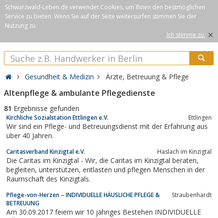
Schwarzwald-Leben.de verwendet Cookies, um Ihnen den bestmöglichen
Service zu bieten. Wenn Sie auf der Seite weitersurfen stimmen Sie der
Nutzung zu.
×
Ich stimme zu.
Gesundheit & Medizin
Ärzte, Betreuung & Pflege
Altenpflege & ambulante Pflegedienste
81
Ergebnisse gefunden
Kirchliche Sozialstation Ettlingen e.V.
Ettlingen
Wir sind ein Pflege- und Betreuungsdienst mit der Erfahrung aus
über 40 Jahren.
Caritasverband Kinzigtal e.V.
Haslach im Kinzigtal
Die Caritas im Kinzigtal - Wir, die Caritas im Kinzigtal beraten,
begleiten, unterstützen, entlasten und pflegen Menschen in der
Raumschaft des Kinzigtals.
Pflege-von-Herzen – INDIVIDUELLE HÄUSLICHE PFLEGE &
Straubenhardt
BETREUUNG
Am 30.09.2017 feiern wir 10 jähriges Bestehen INDIVIDUELLE