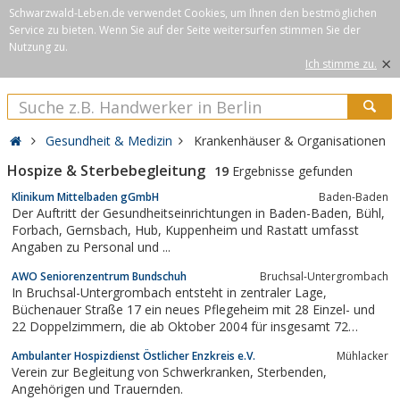
Schwarzwald-Leben.de verwendet Cookies, um Ihnen den bestmöglichen
Service zu bieten. Wenn Sie auf der Seite weitersurfen stimmen Sie der
Nutzung zu.
×
Ich stimme zu.
Gesundheit & Medizin
Krankenhäuser & Organisationen
Hospize & Sterbebegleitung
19
Ergebnisse gefunden
Klinikum Mittelbaden gGmbH
Baden-Baden
Der Auftritt der Gesundheitseinrichtungen in Baden-Baden, Bühl,
Forbach, Gernsbach, Hub, Kuppenheim und Rastatt umfasst
Angaben zu Personal und ...
AWO Seniorenzentrum Bundschuh
Bruchsal-Untergrombach
In Bruchsal-Untergrombach entsteht in zentraler Lage,
Büchenauer Straße 17 ein neues Pflegeheim mit 28 Einzel- und
22 Doppelzimmern, die ab Oktober 2004 für insgesamt 72
Bewohner bezugsfertig sind, mit dem Angebot zahlreicher
Ambulanter Hospizdienst Östlicher Enzkreis e.V.
Mühlacker
Kurzzeitpflegeplätze.
Verein zur Begleitung von Schwerkranken, Sterbenden,
Angehörigen und Trauernden.