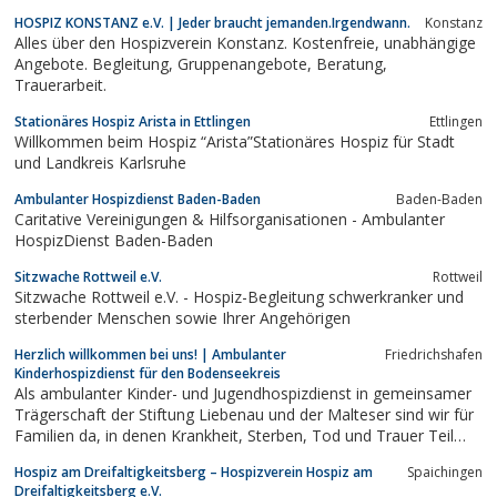
HOSPIZ KONSTANZ e.V. | Jeder braucht jemanden.Irgendwann.
Konstanz
Alles über den Hospizverein Konstanz. Kostenfreie, unabhängige
Angebote. Begleitung, Gruppenangebote, Beratung,
Trauerarbeit.
Stationäres Hospiz Arista in Ettlingen
Ettlingen
Willkommen beim Hospiz “Arista”Stationäres Hospiz für Stadt
und Landkreis Karlsruhe
Ambulanter Hospizdienst Baden-Baden
Baden-Baden
Caritative Vereinigungen & Hilfsorganisationen - Ambulanter
HospizDienst Baden-Baden
Sitzwache Rottweil e.V.
Rottweil
Sitzwache Rottweil e.V. - Hospiz-Begleitung schwerkranker und
sterbender Menschen sowie Ihrer Angehörigen
Herzlich willkommen bei uns! | Ambulanter
Friedrichshafen
Kinderhospizdienst für den Bodenseekreis
Als ambulanter Kinder- und Jugendhospizdienst in gemeinsamer
Trägerschaft der Stiftung Liebenau und der Malteser sind wir für
Familien da, in denen Krankheit, Sterben, Tod und Trauer Teil
des Lebens sind.
Hospiz am Dreifaltigkeitsberg – Hospizverein Hospiz am
Spaichingen
Dreifaltigkeitsberg e.V.