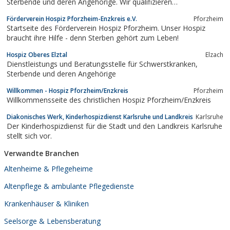
Sterbende und deren Angehörige. Wir qualifizieren
Hospizhelferinnen und Hospizhelfer und begleiten sie in ihrem
Förderverein Hospiz Pforzheim-Enzkreis e.V.
Pforzheim
Einsatz. Wir helfen mit, die Hospizidee zu verbreiten. Im Bereich
Startseite des Förderverein Hospiz Pforzheim. Unser Hospiz
der Stadt Pforzheim sind wir tätig.
braucht ihre Hilfe - denn Sterben gehört zum Leben!
Hospiz Oberes Elztal
Elzach
Dienstleistungs und Beratungsstelle für Schwerstkranken,
Sterbende und deren Angehörige
Willkommen - Hospiz Pforzheim/Enzkreis
Pforzheim
Willkommensseite des christlichen Hospiz Pforzheim/Enzkreis
Diakonisches Werk, Kinderhospizdienst Karlsruhe und Landkreis
Karlsruhe
Der Kinderhospizdienst für die Stadt und den Landkreis Karlsruhe
stellt sich vor.
Verwandte Branchen
Altenheime & Pflegeheime
Altenpflege & ambulante Pflegedienste
Krankenhäuser & Kliniken
Seelsorge & Lebensberatung