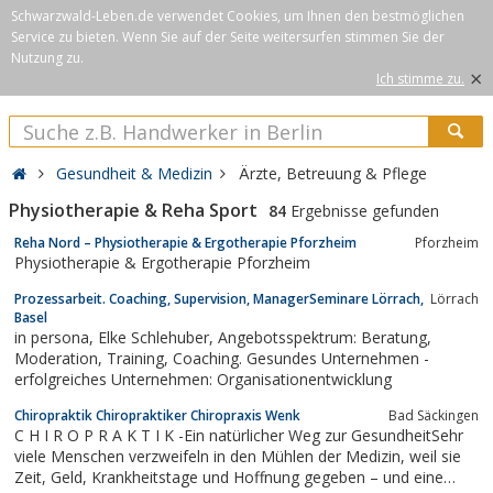
Schwarzwald-Leben.de verwendet Cookies, um Ihnen den bestmöglichen
Service zu bieten. Wenn Sie auf der Seite weitersurfen stimmen Sie der
Nutzung zu.
×
Ich stimme zu.
Gesundheit & Medizin
Ärzte, Betreuung & Pflege
Physiotherapie & Reha Sport
84
Ergebnisse gefunden
Reha Nord – Physiotherapie & Ergotherapie Pforzheim
Pforzheim
Physiotherapie & Ergotherapie Pforzheim
Prozessarbeit. Coaching, Supervision, ManagerSeminare Lörrach,
Lörrach
Basel
in persona, Elke Schlehuber, Angebotsspektrum: Beratung,
Moderation, Training, Coaching. Gesundes Unternehmen -
erfolgreiches Unternehmen: Organisationentwicklung
Chiropraktik Chiropraktiker Chiropraxis Wenk
Bad Säckingen
C H I R O P R A K T I K -Ein natürlicher Weg zur GesundheitSehr
viele Menschen verzweifeln in den Mühlen der Medizin, weil sie
Zeit, Geld, Krankheitstage und Hoffnung gegeben – und eine