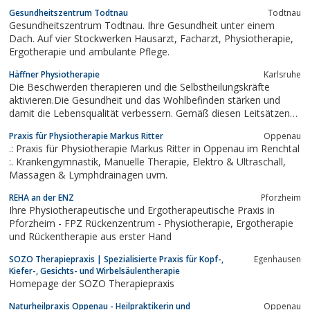
Einheitsbehandlung bekommen haben, die genau genommen
Gesundheitszentrum Todtnau
Todtnau
nichts weiter bewirkt hat.Gerade hier setzt die Chiropraktik an.Sie
Gesundheitszentrum Todtnau. Ihre Gesundheit unter einem
bietet...
Dach. Auf vier Stockwerken Hausarzt, Facharzt, Physiotherapie,
Ergotherapie und ambulante Pflege.
Häffner Physiotherapie
Karlsruhe
Die Beschwerden therapieren und die Selbstheilungskräfte
aktivieren.Die Gesundheit und das Wohlbefinden stärken und
damit die Lebensqualität verbessern. Gemäß diesen Leitsätzen
biete ich ...
Praxis für Physiotherapie Markus Ritter
Oppenau
.: Praxis für Physiotherapie Markus Ritter in Oppenau im Renchtal
:. Krankengymnastik, Manuelle Therapie, Elektro & Ultraschall,
Massagen & Lymphdrainagen uvm.
REHA an der ENZ
Pforzheim
Ihre Physiotherapeutische und Ergotherapeutische Praxis in
Pforzheim - FPZ Rückenzentrum - Physiotherapie, Ergotherapie
und Rückentherapie aus erster Hand
SOZO Therapiepraxis | Spezialisierte Praxis für Kopf-,
Egenhausen
Kiefer-, Gesichts- und Wirbelsäulentherapie
Homepage der SOZO Therapiepraxis
Naturheilpraxis Oppenau - Heilpraktikerin und
Oppenau