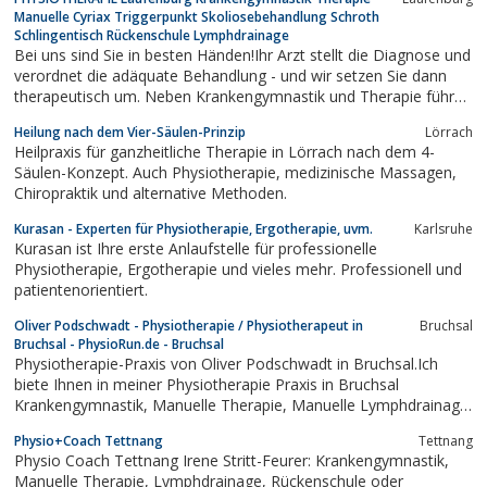
Manuelle Cyriax Triggerpunkt Skoliosebehandlung Schroth
Schlingentisch Rückenschule Lymphdrainage
Bei uns sind Sie in besten Händen!Ihr Arzt stellt die Diagnose und
verordnet die adäquate Behandlung - und wir setzen Sie dann
therapeutisch um. Neben Krankengymnastik und Therapie führen
wir aus die Rückenschule, Cyriax, Schlingentisch, Triggerpunkt
Heilung nach dem Vier-Säulen-Prinzip
Lörrach
und Skoliosebehandlung sowie Lymphdrainage.Selbstverständlich
Heilpraxis für ganzheitliche Therapie in Lörrach nach dem 4-
können...
Säulen-Konzept. Auch Physiotherapie, medizinische Massagen,
Chiropraktik und alternative Methoden.
Kurasan - Experten für Physiotherapie, Ergotherapie, uvm.
Karlsruhe
Kurasan ist Ihre erste Anlaufstelle für professionelle
Physiotherapie, Ergotherapie und vieles mehr. Professionell und
patientenorientiert.
Oliver Podschwadt - Physiotherapie / Physiotherapeut in
Bruchsal
Bruchsal - PhysioRun.de - Bruchsal
Physiotherapie-Praxis von Oliver Podschwadt in Bruchsal.Ich
biete Ihnen in meiner Physiotherapie Praxis in Bruchsal
Krankengymnastik, Manuelle Therapie, Manuelle Lymphdrainage,
Bobath, Craniosacral Therapie, Craniomandibuläre Therapie,
Physio+Coach Tettnang
Tettnang
Faszientherapie, Sportphysiotherapie, Dynamische
Physio Coach Tettnang Irene Stritt-Feurer: Krankengymnastik,
Wirbelsäulentherapie,...
Manuelle Therapie, Lymphdrainage, Rückenschule oder