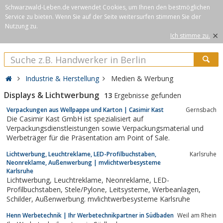
Schwarzwald-Leben.de verwendet Cookies, um Ihnen den bestmöglichen
Service zu bieten. Wenn Sie auf der Seite weitersurfen stimmen Sie der
Nutzung zu.
×
Ich stimme zu.
Industrie & Herstellung
Medien & Werbung
Displays & Lichtwerbung
13
Ergebnisse gefunden
Verpackungen aus Wellpappe und Karton | Casimir Kast
Gernsbach
Die Casimir Kast GmbH ist spezialisiert auf
Verpackungsdienstleistungen sowie Verpackungsmaterial und
Werbeträger für die Präsentation am Point of Sale.
Lichtwerbung, Leuchtreklame, LED-Profilbuchstaben,
Karlsruhe
Neonreklame, Außenwerbung | mvlichtwerbesysteme
Karlsruhe
Lichtwerbung, Leuchtreklame, Neonreklame, LED-
Profilbuchstaben, Stele/Pylone, Leitsysteme, Werbeanlagen,
Schilder, Außenwerbung. mvlichtwerbesysteme Karlsruhe
Henn Werbetechnik | Ihr Werbetechnikpartner in Südbaden
Weil am Rhein