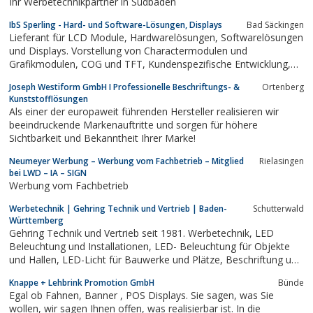
Ihr Werbetechnikpartner in Südbaden
IbS Sperling - Hard- und Software-Lösungen, Displays
Bad Säckingen
Lieferant für LCD Module, Hardwarelösungen, Softwarelösungen
und Displays. Vorstellung von Charactermodulen und
Grafikmodulen, COG und TFT, Kundenspezifische Entwicklung,
Lieferung von Kleinserien und Grosserien.
Joseph Westiform GmbH I Professionelle Beschriftungs- &
Ortenberg
Kunststofflösungen
Als einer der europaweit führenden Hersteller realisieren wir
beeindruckende Markenauftritte und sorgen für höhere
Sichtbarkeit und Bekanntheit Ihrer Marke!
Neumeyer Werbung – Werbung vom Fachbetrieb – Mitglied
Rielasingen
bei LWD – IA – SIGN
Werbung vom Fachbetrieb
Werbetechnik | Gehring Technik und Vertrieb | Baden-
Schutterwald
Württemberg
Gehring Technik und Vertrieb seit 1981. Werbetechnik, LED
Beleuchtung und Installationen, LED- Beleuchtung für Objekte
und Hallen, LED-Licht für Bauwerke und Plätze, Beschriftung und
Schilder
Knappe + Lehbrink Promotion GmbH
Bünde
Egal ob Fahnen, Banner , POS Displays. Sie sagen, was Sie
wollen, wir sagen Ihnen offen, was realisierbar ist. In die