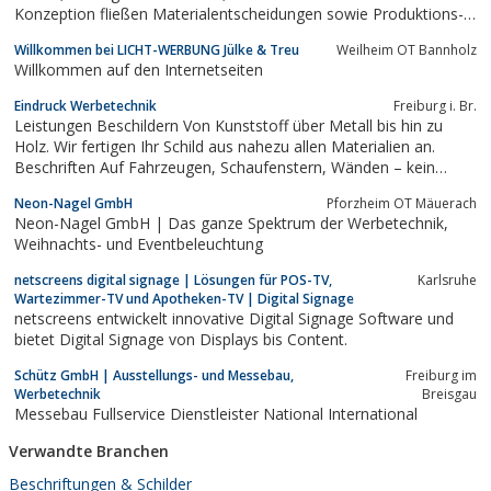
Konzeption fließen Materialentscheidungen sowie Produktions-
und Verarbeitungseigenschaften als wichtige Kriterien der
Willkommen bei LICHT-WERBUNG Jülke & Treu
Weilheim OT Bannholz
Preisgestaltung ein. Vor einer aufwändigen Bemusterung treten
Willkommen auf den Internetseiten
unsere Entwickler und Designer...
Eindruck Werbetechnik
Freiburg i. Br.
Leistungen Beschildern Von Kunststoff über Metall bis hin zu
Holz. Wir fertigen Ihr Schild aus nahezu allen Materialien an.
Beschriften Auf Fahrzeugen, Schaufenstern, Wänden – kein
Untergrund ist vor uns sicher! Beleuchten Durch unsere moderne
Neon-Nagel GmbH
Pforzheim OT Mäuerach
Lichttechnik bringen wir Ihr Logo zum Leuchten. Logos Geben
Neon-Nagel GmbH | Das ganze Spektrum der Werbetechnik,
Sie ihrem Unternehmen ein...
Weihnachts- und Eventbeleuchtung
netscreens digital signage | Lösungen für POS-TV,
Karlsruhe
Wartezimmer-TV und Apotheken-TV | Digital Signage
netscreens entwickelt innovative Digital Signage Software und
bietet Digital Signage von Displays bis Content.
Schütz GmbH | Ausstellungs- und Messebau,
Freiburg im
Werbetechnik
Breisgau
Messebau Fullservice Dienstleister National International
Verwandte Branchen
Beschriftungen & Schilder