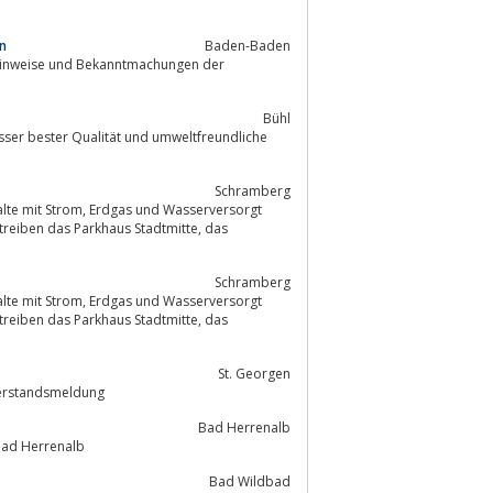
n
Baden-Baden
Bühl
sser bester Qualität und umweltfreundliche
Schram­berg
Schram­berg
St. Georgen
ßen, Winterdienst, Stadtreinigung, Notfallnummern, Zählerstandsmeldung
Bad Herrenalb
 Bad Herrenalb
Bad Wildbad