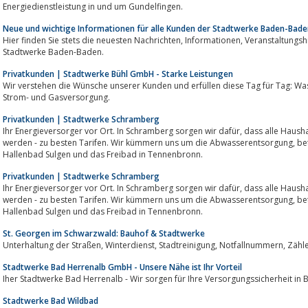
Energiedienstleistung in und um Gundelfingen.
Neue und wichtige Informationen für alle Kunden der Stadtwerke Baden-Bade
Hier finden Sie stets die neuesten Nachrichten, Informationen, Veranstaltungshinweise und Bekanntmachungen der
Stadtwerke Baden-Baden.
Privatkunden | Stadtwerke Bühl GmbH - Starke Leistungen
Wir verstehen die Wünsche unserer Kunden und erfüllen diese Tag für Tag: Wa
Strom- und Gasversorgung.
Privatkunden | Stadtwerke Schramberg
Ihr Energieversorger vor Ort. In Schramberg sorgen wir dafür, dass alle Haushalte mit Strom, Erdgas und Wasserversorgt
werden - zu besten Tarifen. Wir kümmern uns um die Abwasserentsorgung, betreiben das Parkhaus Stadtmitte, das
Hallenbad Sulgen und das Freibad in Tennenbronn.
Privatkunden | Stadtwerke Schramberg
Ihr Energieversorger vor Ort. In Schramberg sorgen wir dafür, dass alle Haushalte mit Strom, Erdgas und Wasserversorgt
werden - zu besten Tarifen. Wir kümmern uns um die Abwasserentsorgung, betreiben das Parkhaus Stadtmitte, das
Hallenbad Sulgen und das Freibad in Tennenbronn.
St. Georgen im Schwarzwald: Bauhof & Stadtwerke
Unterhaltung der Stra
Stadtwerke Bad Herrenalb GmbH - Unsere Nähe ist Ihr Vorteil
Iher Stadtwerke Bad Herrenalb - Wir sorgen für Ihre Versorgungssicherheit in
Stadtwerke Bad Wildbad