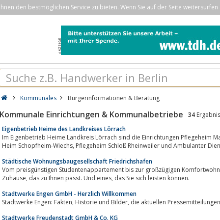
nen den bestmöglichen Service zu bieten. Wenn Sie auf der Seite weitersurfen 
Kommunales
Bürgerinformationen & Beratung
Kommunale Einrichtungen & Kommunalbetriebe
34
Ergebni
Eigenbetrieb Heime des Landkreises Lörrach
Im Eigenbetrieb Heime Landkreis Lörrach sind die Einrichtungen Pflegeheim Markgräflerla
Heim Schopfheim-Wiechs, Pflegeheim Schloß Rheinweiler und Ambulan
Städtische Wohnungsbaugesellschaft Friedrichshafen
Vom preisgünstigen Studentenappartement bis zur großzügigen Komfortwohnung
Zuhause, das zu Ihnen passt. Und eines, das Sie sich leisten können.
Stadtwerke Engen GmbH - Herzlich Willkommen
Stadtwerke Engen: Fakten, Historie und Bilder, die aktuellen Press
Stadtwerke Freudenstadt GmbH & Co. KG