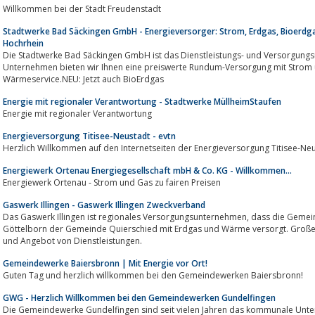
Willkommen bei der Stadt Freudenstadt
Stadtwerke Bad Säckingen GmbH - Energieversorger: Strom, Erdgas, Bioerd
Hochrhein
Die Stadtwerke Bad Säckingen GmbH ist das Dienstleistungs- und Versorgungs
Unternehmen bieten wir Ihnen eine preiswerte Rundum-Versorgung mit Strom und Erdgas sowie Wasser und
Wärmeservice.NEU: Jetzt auch BioErdgas
Energie mit regionaler Verantwortung - Stadtwerke MüllheimStaufen
Energie mit regionaler Verantwortung
Energieversorgung Titisee-Neustadt - evtn
Herzlich Willkommen auf den Internetseiten der Energieversorgung Titisee-N
Energiewerk Ortenau Energiegesellschaft mbH & Co. KG - Willkommen...
Energiewerk Ortenau - Strom und Gas zu fairen Preisen
Gaswerk Illingen - Gaswerk Illingen Zweckverband
Das Gaswerk Illingen ist regionales Versorgungsunternehmen, dass die Gemeinden Illingen, Merchweiler und den Ortsteil
Göttelborn der Gemeinde Quierschied mit Erdgas und Wärme versorgt. Großes
und Angebot von Dienstleistungen.
Gemeindewerke Baiersbronn | Mit Energie vor Ort!
Guten Tag und herzlich willkommen bei den Gemeindewerken Baiersbronn!
GWG - Herzlich Willkommen bei den Gemeindewerken Gundelfingen
Die Gemeindewerke Gundelfingen sind seit vielen Jahren das kommunale Unt